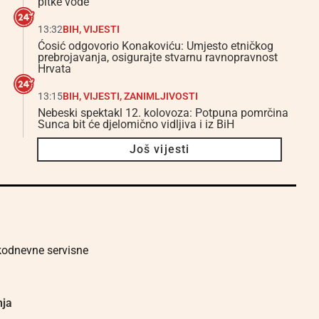
pitke vode
13:32
BIH
,
VIJESTI
Ćosić odgovorio Konakoviću: Umjesto etničkog
prebrojavanja, osigurajte stvarnu ravnopravnost
Hrvata
13:15
BIH
,
VIJESTI
,
ZANIMLJIVOSTI
Nebeski spektakl 12. kolovoza: Potpuna pomrčina
Sunca bit će djelomično vidljiva i iz BiH
Još vijesti
akodnevne servisne
nja