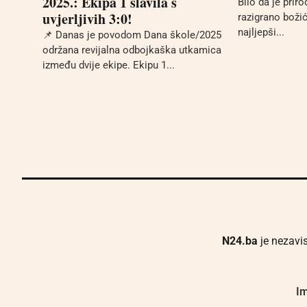
2025.: Ekipa 1 slavila s
Bilo da je priro
uvjerljivih 3:0!
razigrano božić
najljepši...
📌 Danas je povodom Dana škole/2025
održana revijalna odbojkaška utkamica
između dvije ekipe. Ekipu 1...
N24.ba
je nezavis
Im