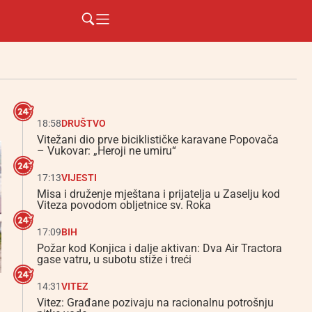
18:58
DRUŠTVO
Vitežani dio prve biciklističke karavane Popovača
– Vukovar: „Heroji ne umiru“
17:13
VIJESTI
Misa i druženje mještana i prijatelja u Zaselju kod
Viteza povodom obljetnice sv. Roka
17:09
BIH
Požar kod Konjica i dalje aktivan: Dva Air Tractora
gase vatru, u subotu stiže i treći
14:31
VITEZ
Vitez: Građane pozivaju na racionalnu potrošnju