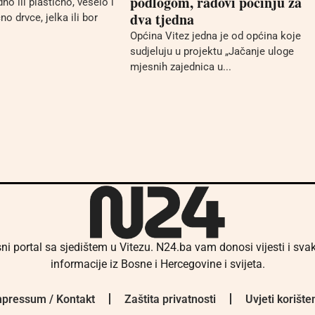
podlogom, radovi počinju za
dno ili plastično, veselo i
dva tjedna
no drvce, jelka ili bor
Općina Vitez jedna je od općina koje
sudjeluju u projektu „Jačanje uloge
mjesnih zajednica u...
ni portal sa sjedištem u Vitezu. N24.ba vam donosi vijesti i sv
informacije iz Bosne i Hercegovine i svijeta.
pressum / Kontakt
Zaštita privatnosti
Uvjeti korište