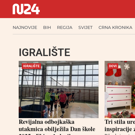
NAJNOVIJE
BIH
REGIJA
SVIJET
CRNA KRONIKA
IGRALIŠTE
IGRALIŠTE
DOVI
Revijalna odbojkaška
Tri stila ur
utakmica obilježila Dan škole
inspiracije