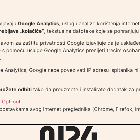
bljavaju
Google Analytics
, uslugu analize korištenja intern
ebljava „kolačiće”
, tekstualne datoteke koje se pohranjuju
tavom za zaštitu privatnosti Google izjavljuje da je uskla
 s pomoću usluge Google Analytics prenijeti trećim osobam
.
e Analytics, Google neće povezivati IP adresu ispitanika 
možete odbiti
tako da preuzmete i instalirate dodatak za p
s Opt-out
postavkama svog internet preglednika (Chrome, Firefox, Inte