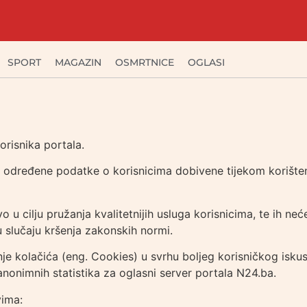
SPORT
MAGAZIN
OSMRTNICE
OGLASI
i
orisnika portala.
određene podatke o korisnicima dobivene tijekom korištenja
 u cilju pružanja kvalitetnijih usluga korisnicima, te ih neće
 u slučaju kršenja zakonskih normi.
je kolačića (eng. Cookies) u svrhu boljeg korisničkog isku
 anonimnih statistika za oglasni server portala N24.ba.
vima: