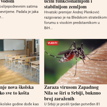
e vodom
učini funkcionalnijom i
stabilnijom zemljom
poslijepodnevnim satima
nevrijeme. Padala je jaka
Hrvatski premijer Andrej Plenković
...
razgovarao je na Bledskom strateškom
forumu s visokim predstavnikom u
BiH...
VIJESTI
nje nova školska
Zaraza virusom Zapadnog
ko sve to košta
Nila se širi u Srbiji, buknuo
broj zaraženih
školske godine dođe kao
U Srbiji je prošli tjedan potvrđen 81