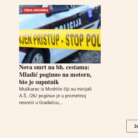
CRNA KRONIKA
Nova smrt na bh. cestama:
Mladić poginuo na motoru,
bio je suputnik
Muškarac iz Modriče čiji su inicijali
A.Š. /26/ poginuo je u prometnoj
nesreći u Gradačcu,...
Jo