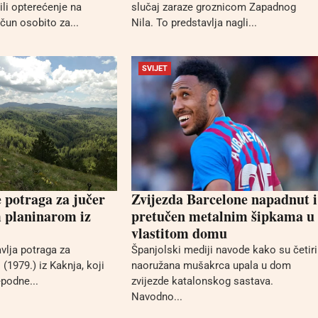
ili opterećenje na
slučaj zaraze groznicom Zapadnog
ačun osobito za...
Nila. To predstavlja nagli...
SVIJET
e potraga za jučer
Zvijezda Barcelone napadnut i
m planinarom iz
pretučen metalnim šipkama u
vlastitom domu
vlja potraga za
Španjolski mediji navode kako su četiri
 (1979.) iz Kaknja, koji
naoružana mušakrca upala u dom
epodne...
zvijezde katalonskog sastava.
Navodno...