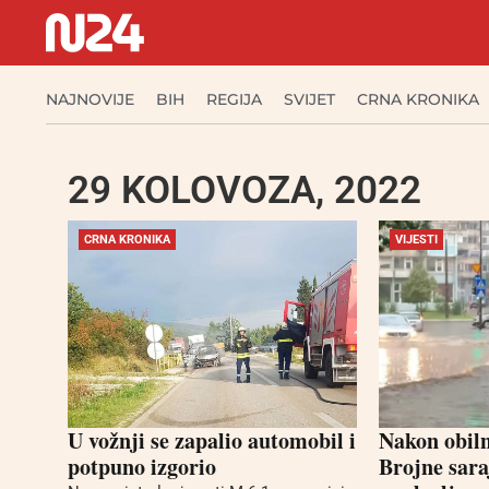
NAJNOVIJE
BIH
REGIJA
SVIJET
CRNA KRONIKA
29 KOLOVOZA, 2022
CRNA KRONIKA
VIJESTI
U vožnji se zapalio automobil i
Nakon obil
potpuno izgorio
Brojne sara