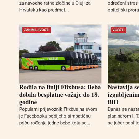
za navodne ratne zločine u Oluji za
određeni stres 
Hrvatsku kao predmet...
obiteljski pror
ZANIMLJIVOSTI
VIJESTI
Rodila na liniji Flixbusa: Beba
Nastavlja s
dobila besplatne vožnje do 18.
izgubljeni
godine
BiH
Popularni prijevoznik Flixbus na svom
Danas se nasta
je Facebooku podijelio simpatičnu
planinarom I. T.
priču rođenja jedne bebe koja se...
se jučer poslij