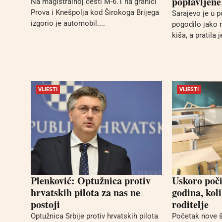
poplavljen
Na magistralnoj cesti M-6.1 na granici
Prova i Knešpolja kod Širokoga Brijega
Sarajevo je u 
izgorio je automobil....
pogodilo jako 
kiša, a pratila je
VIJESTI
VIJESTI
Plenković: Optužnica protiv
Uskoro poči
hrvatskih pilota za nas ne
godina, koli
postoji
roditelje
Optužnica Srbije protiv hrvatskih pilota
Početak nove 