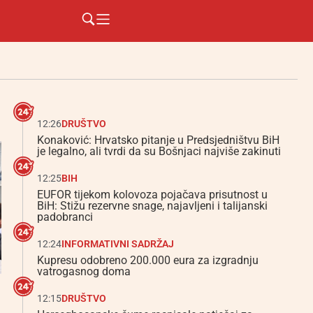
12:26
DRUŠTVO
Konaković: Hrvatsko pitanje u Predsjedništvu BiH
je legalno, ali tvrdi da su Bošnjaci najviše zakinuti
12:25
BIH
EUFOR tijekom kolovoza pojačava prisutnost u
BiH: Stižu rezervne snage, najavljeni i talijanski
padobranci
12:24
INFORMATIVNI SADRŽAJ
Kupresu odobreno 200.000 eura za izgradnju
vatrogasnog doma
12:15
DRUŠTVO