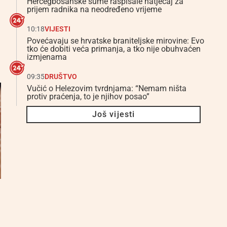
Hercegbosanske šume raspisale natječaj za
prijem radnika na neodređeno vrijeme
10:18
VIJESTI
Povećavaju se hrvatske braniteljske mirovine: Evo
tko će dobiti veća primanja, a tko nije obuhvaćen
izmjenama
09:35
DRUŠTVO
Vučić o Helezovim tvrdnjama: “Nemam ništa
protiv praćenja, to je njihov posao”
Još vijesti