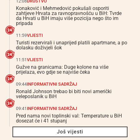
12:08
DRUŠTVO
Konaković i Mehmedović pokušali osporiti
zahtjeve Hrvata za ravnopravnošću u BiH: Tvrde
da Hrvati u BiH imaju više pozicija nego što im
pripada
11:59
VIJESTI
Turisti rezervirali i unaprijed platili apartmane, a po
dolasku doživjeli šok
11:51
VIJESTI
Gužve na granicama: Duge kolone na više
prijelaza, evo gdje se najviše čeka
09:44
INFORMATIVNI SADRŽAJ
Ronald Johnson trebao bi biti novi američki
veleposlanik u BiH
09:41
INFORMATIVNI SADRŽAJ
Pred nama novi toplinski val: Temperature u BiH
dosezat će i 41 stupanj
Još vijesti