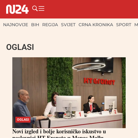
NAJNOVIJE
BIH
REGIJA
SVIJET
CRNA KRONIKA
SPORT
M
OGLASI
OGLASI
Novi izgled i bolje korisničko iskustvo u
poslovnici HT Eroneta u Mepas Mallu