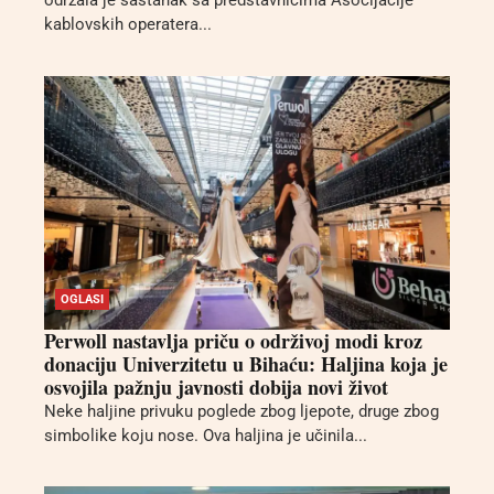
održala je sastanak sa predstavnicima Asocijacije
kablovskih operatera...
OGLASI
Perwoll nastavlja priču o održivoj modi kroz
donaciju Univerzitetu u Bihaću: Haljina koja je
osvojila pažnju javnosti dobija novi život
Neke haljine privuku poglede zbog ljepote, druge zbog
simbolike koju nose. Ova haljina je učinila...