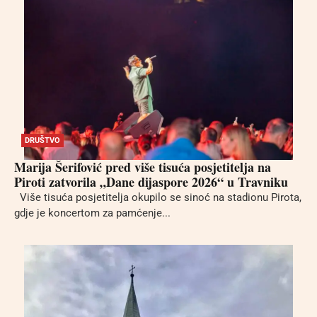
DRUŠTVO
Marija Šerifović pred više tisuća posjetitelja na
Piroti zatvorila „Dane dijaspore 2026“ u Travniku
Više tisuća posjetitelja okupilo se sinoć na stadionu Pirota,
gdje je koncertom za pamćenje...