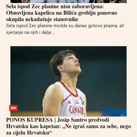
Sela ispod Zec planine nisu zaboravljena:
Obnovljena kapelica na Bilića groblju ponovno
okupila nekadašnje stanovnike
Sela ispod Zec planine možda su danas gotovo prazna, ali
sjećanje na njih i dalje...
BIH
PONOS KUPRESA | Josip Santro predvodi
Hrvatsku kao kapetan: „Ne igraš samo za sebe, nego
za cijelu Hrvatsku“