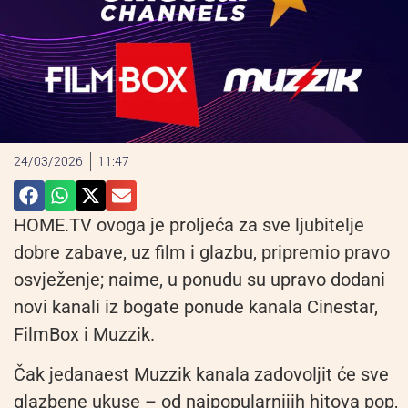
24/03/2026
11:47
HOME.TV
ovog
a je
proljeća za sve ljubitelje
dobre zabave
,
uz film i glazbu, pripremio pravo
osvježenje; naime
,
u ponudu su upravo dodani
novi kanali iz
bogate ponude
kanala Cinestar,
FilmBox
i
Muzzik
.
Čak j
edanaest
Muzzik
kanala zadovoljit će sve
glazbene ukuse
–
od najpopularnijih hitova pop,