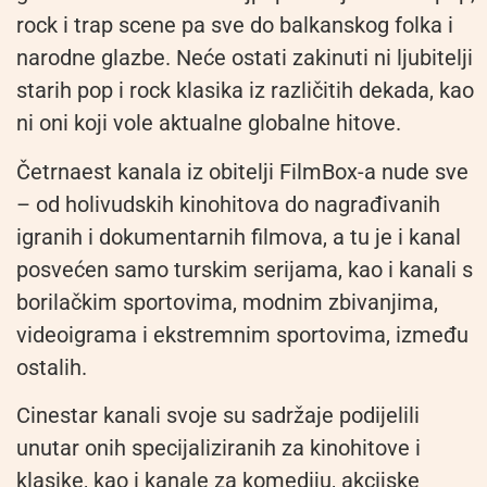
rock i trap scene pa sve do balkanskog
folka
i
narodne
glazbe
. Neće ostati zakinuti ni ljubitelji
starih pop i rock klasika iz različitih dekada, kao
ni oni koji vole aktualne globalne hitove.
Četrnaest kanala iz obitelji
Film
Box
-a nude sve
–
od holivudskih kinohitova do nagrađivanih
igranih i dokumentarnih filmova
, a tu
je i kanal
posvećen samo turskim serijama,
kao i
kanali
s
borilačkim sportovima, modnim zbivanjima,
videoigrama i ekstremnim sportovima
, između
ostalih.
Cinestar kanali
svoje
su
sadržaje podijelili
u
nutar
onih
specijaliziran
ih
za
kinohitove
i
klasike, kao i kanale za komediju, akcijske