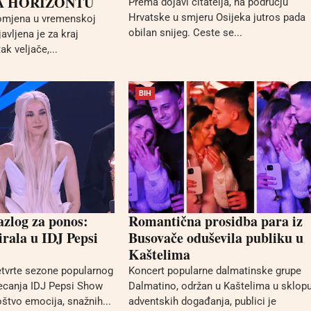
A HORIZONTU
Prema dojavi čitatelja, na području
Hrvatske u smjeru Osijeka jutros pada
romjena u vremenskoj
obilan snijeg. Ceste se...
javljena je za kraj
ak veljače,...
BIH
azlog za ponos:
Romantična prosidba para iz
irala u IDJ Pepsi
Busovače oduševila publiku u
Kaštelima
četvrte sezone popularnog
Koncert popularne dalmatinske grupe
ecanja IDJ Pepsi Show
Dalmatino, održan u Kaštelima u sklop
štvo emocija, snažnih...
adventskih događanja, publici je