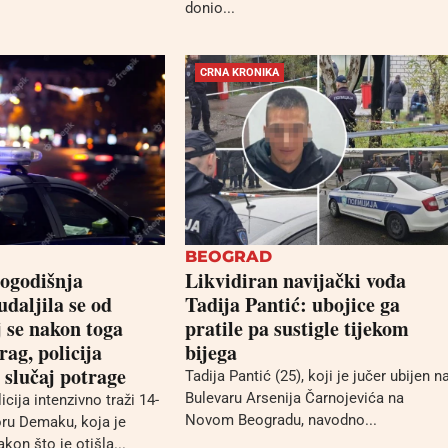
donio...
CRNA KRONIKA
BEOGRAD
-ogodišnja
Likvidiran navijački vođa
udaljila se od
Tadija Pantić: ubojice ga
j se nakon toga
pratile pa sustigle tijekom
rag, policija
bijega
 slučaj potrage
Tadija Pantić (25), koji je jučer ubijen n
Bulevaru Arsenija Čarnojevića na
cija intenzivno traži 14-
Novom Beogradu, navodno...
ru Demaku, koja je
akon što je otišla...