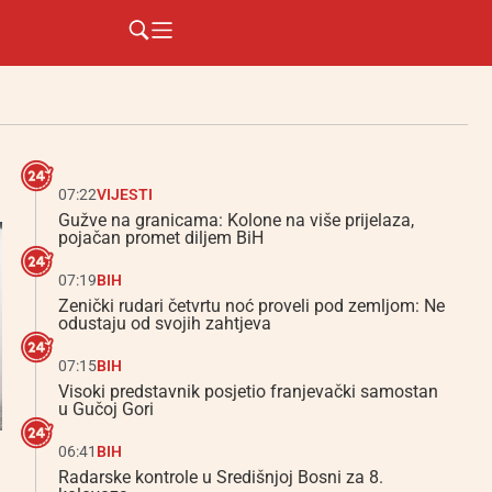
07:22
VIJESTI
Gužve na granicama: Kolone na više prijelaza,
pojačan promet diljem BiH
07:19
BIH
Zenički rudari četvrtu noć proveli pod zemljom: Ne
odustaju od svojih zahtjeva
07:15
BIH
Visoki predstavnik posjetio franjevački samostan
u Gučoj Gori
06:41
BIH
Radarske kontrole u Središnjoj Bosni za 8.