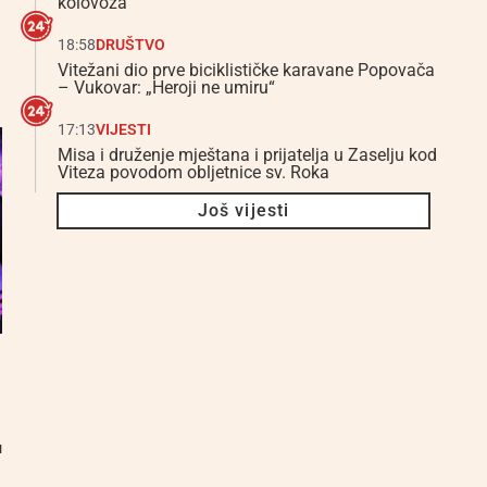
kolovoza
18:58
DRUŠTVO
Vitežani dio prve biciklističke karavane Popovača
– Vukovar: „Heroji ne umiru“
17:13
VIJESTI
Misa i druženje mještana i prijatelja u Zaselju kod
Viteza povodom obljetnice sv. Roka
Još vijesti
u