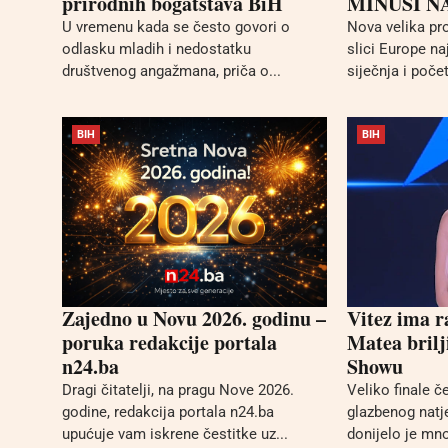
prirodnih bogatstava BiH
MINUSI N
U vremenu kada se često govori o
Nova velika p
odlasku mladih i nedostatku
slici Europe na
društvenog angažmana, priča o...
siječnja i počet
BIH
BIH
Zajedno u Novu 2026. godinu –
Vitez ima r
poruka redakcije portala
Matea brilj
n24.ba
Showu
Dragi čitatelji, na pragu Nove 2026.
Veliko finale 
godine, redakcija portala n24.ba
glazbenog natj
upućuje vam iskrene čestitke uz...
donijelo je mno