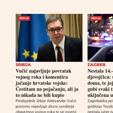
REGIJA
REGIJA
SRBIJA
ZAGREB
Vučić najavljuje povratak
Nestala 14.
vojnog roka i komentira
djevojčica: 
jačanje hrvatske vojske:
doma, te jo
Čestitam na pojačanju, ali ja
gubi svaki t
to nikada ne bih kupio
uključena u
Predsjednik Srbije Aleksandar Vučić
Zagrebačka poli
ponovno najavljuje skoro uvođenje
godišnju Teodo
obaveznog vojnog roka te se osvrće
nestala jučer n