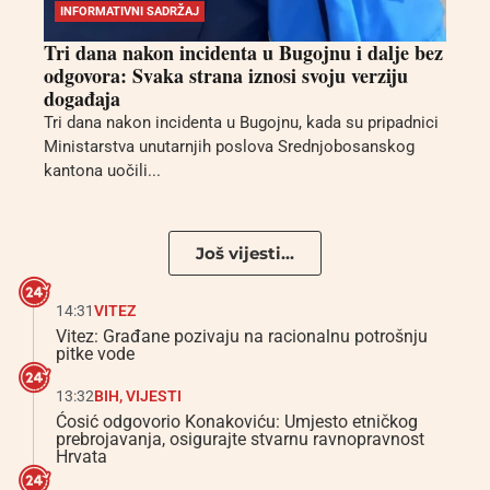
INFORMATIVNI SADRŽAJ
Tri dana nakon incidenta u Bugojnu i dalje bez
odgovora: Svaka strana iznosi svoju verziju
događaja
Tri dana nakon incidenta u Bugojnu, kada su pripadnici
Ministarstva unutarnjih poslova Srednjobosanskog
kantona uočili...
Još vijesti...
14:31
VITEZ
Vitez: Građane pozivaju na racionalnu potrošnju
pitke vode
13:32
BIH
,
VIJESTI
Ćosić odgovorio Konakoviću: Umjesto etničkog
prebrojavanja, osigurajte stvarnu ravnopravnost
Hrvata