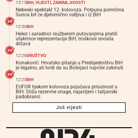
13:15
BIH
,
VIJESTI
,
ZANIMLJIVOSTI
Nebeski spektakl 12. kolovoza: Potpuna pomrčina
Sunca bit će djelomično vidljiva i iz BiH
12:30
BIH
Helez i saradnici službenim putovanjima pratili
utakmice reprezentacije BiH, troškove snosila
država
12:26
DRUŠTVO
Konaković: Hrvatsko pitanje u Predsjedništvu BiH
je legalno, ali tvrdi da su Bošnjaci najviše zakinuti
12:25
BIH
EUFOR tijekom kolovoza pojačava prisutnost u
BiH: Stižu rezervne snage, najavljeni i talijanski
padobranci
Još vijesti