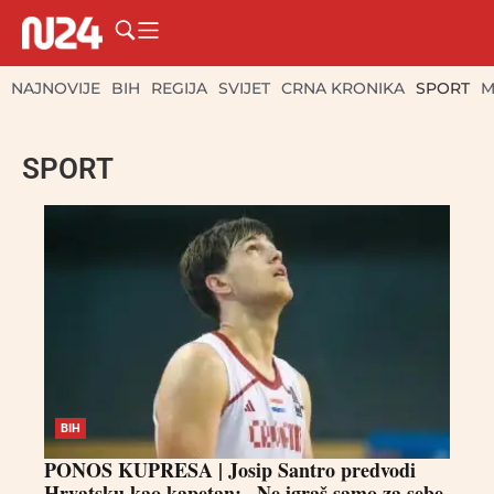
NAJNOVIJE
BIH
REGIJA
SVIJET
CRNA KRONIKA
SPORT
M
SPORT
BIH
PONOS KUPRESA | Josip Santro predvodi
Hrvatsku kao kapetan: „Ne igraš samo za sebe,