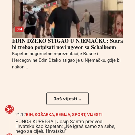
BIH
EDIN DŽEKO STIGAO U NJEMAČKU: Sutra
bi trebao potpisati novi ugovor sa Schalkeom
Kapetan nogometne reprezentacije Bosne i
Hercegovine Edin Džeko stigao je u Njemačku, gdje bi
nakon...
Još vijesti...
21:12
BIH
,
KOŠARKA
,
REGIJA
,
SPORT
,
VIJESTI
PONOS KUPRESA | Josip Santro predvodi
Hrvatsku kao kapetan: „Ne igraš samo za sebe,
nego za cijelu Hrvatsku“