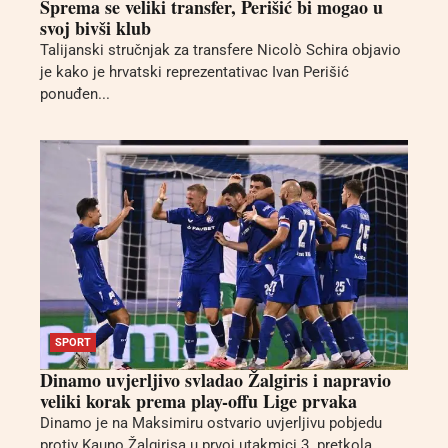
Sprema se veliki transfer, Perišić bi mogao u
svoj bivši klub
Talijanski stručnjak za transfere Nicolò Schira objavio
je kako je hrvatski reprezentativac Ivan Perišić
ponuđen...
SPORT
Dinamo uvjerljivo svladao Žalgiris i napravio
veliki korak prema play-offu Lige prvaka
Dinamo je na Maksimiru ostvario uvjerljivu pobjedu
protiv Kauno Žalgirisa u prvoj utakmici 3. pretkola...