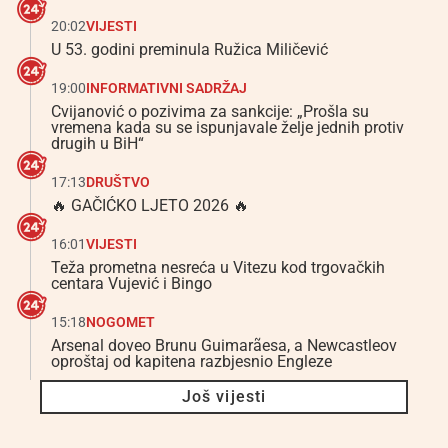
20:02
VIJESTI
U 53. godini preminula Ružica Miličević
19:00
INFORMATIVNI SADRŽAJ
Cvijanović o pozivima za sankcije: „Prošla su
vremena kada su se ispunjavale želje jednih protiv
drugih u BiH“
17:13
DRUŠTVO
🔥 GAČIĆKO LJETO 2026 🔥
16:01
VIJESTI
Teža prometna nesreća u Vitezu kod trgovačkih
centara Vujević i Bingo
15:18
NOGOMET
Arsenal doveo Brunu Guimarãesa, a Newcastleov
oproštaj od kapitena razbjesnio Engleze
Još vijesti