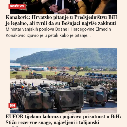
DRUŠTVO
Konaković: Hrvatsko pitanje u Predsjedništvu BiH
je legalno, ali tvrdi da su Bošnjaci najviše zakinuti
Ministar vanjskih poslova Bosne i Hercegovine Elmedin
Konaković izjavio je u petak kako je pitanje...
BIH
EUFOR tijekom kolovoza pojačava prisutnost u BiH:
Stižu rezervne snage, najavljeni i talijanski