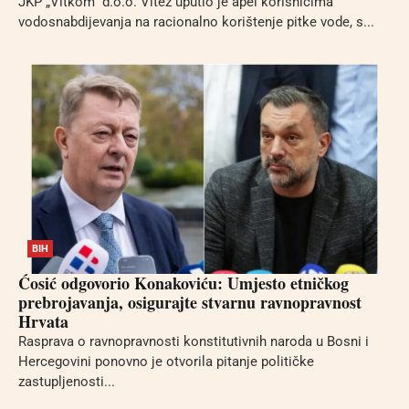
JKP „Vitkom“ d.o.o. Vitez uputio je apel korisnicima
vodosnabdijevanja na racionalno korištenje pitke vode, s...
BIH
Ćosić odgovorio Konakoviću: Umjesto etničkog
prebrojavanja, osigurajte stvarnu ravnopravnost
Hrvata
Rasprava o ravnopravnosti konstitutivnih naroda u Bosni i
Hercegovini ponovno je otvorila pitanje političke
zastupljenosti...