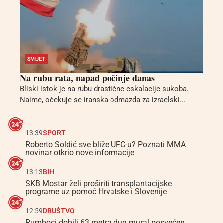
SVIJET
Na rubu rata, napad počinje danas
Bliski istok je na rubu drastične eskalacije sukoba.
Naime, očekuje se iranska odmazda za izraelski...
13:39
SPORT
Roberto Soldić sve bliže UFC-u? Poznati MMA
novinar otkrio nove informacije
13:13
BIH
SKB Mostar želi proširiti transplantacijske
programe uz pomoć Hrvatske i Slovenije
12:59
DRUŠTVO
Rumboci dobili 63 metra dug mural posvećen