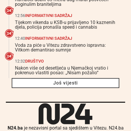
poginulim braniteljima
12:56
INFORMATIVNI SADRŽAJ
Tijekom vikenda u KSB-u prijavljeno 10 kaznenih
djela, policija pronašla speed i cannabis
12:40
INFORMATIVNI SADRŽAJ
Voda za piće u Vitezu zdravstveno ispravna:
Vitkom demantirao sumnje
12:32
DRUŠTVO
Nakon više od desetljeća u Njemačkoj vratio i
pokrenuo vlastiti posao: „Nisam požalio“
Još vijesti
N24.ba
je nezavisni portal sa sjedištem u Vitezu. N24.ba