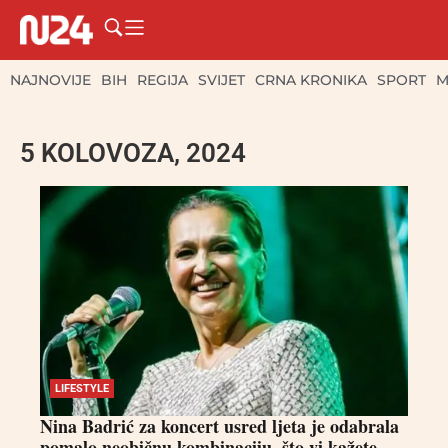
NAJNOVIJE
BIH
REGIJA
SVIJET
CRNA KRONIKA
SPORT
M
5 KOLOVOZA, 2024
LIFESTYLE
Nina Badrić za koncert usred ljeta je odabrala
pomalo neobičnu kombinaciju, što vi kažete