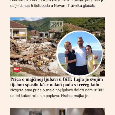
Gradsko izborno povjerenstvo Novi Travnik potvrdilo je
da je danas 6.listopada u Novom Travniku glasalo...
BIH
Priča o majčinoj ljubavi u BiH: Lejla je svojim
tijelom spasila kćer nakon pada s trećeg kata
Nevjerojatna priča o majčinoj ljubavi dolazi nam iz BiH
usred katastrofalnih poplava. Hrabra majka je...