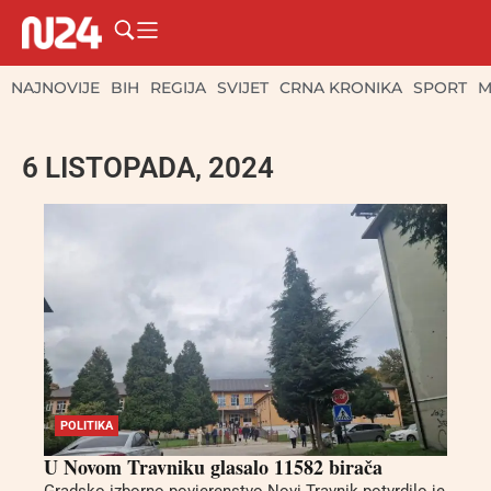
NAJNOVIJE
BIH
REGIJA
SVIJET
CRNA KRONIKA
SPORT
M
6 LISTOPADA, 2024
POLITIKA
U Novom Travniku glasalo 11582 birača