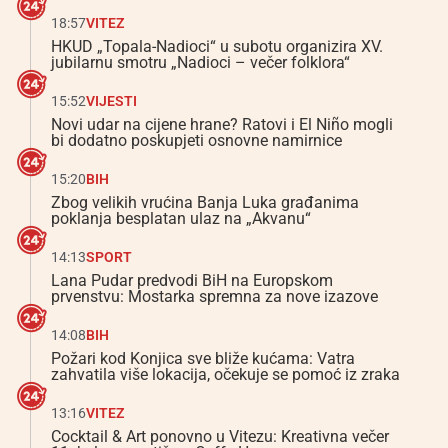
18:57
VITEZ
HKUD „Topala-Nadioci“ u subotu organizira XV.
jubilarnu smotru „Nadioci – večer folklora“
15:52
VIJESTI
Novi udar na cijene hrane? Ratovi i El Niño mogli
bi dodatno poskupjeti osnovne namirnice
15:20
BIH
Zbog velikih vrućina Banja Luka građanima
poklanja besplatan ulaz na „Akvanu“
14:13
SPORT
Lana Pudar predvodi BiH na Europskom
prvenstvu: Mostarka spremna za nove izazove
14:08
BIH
Požari kod Konjica sve bliže kućama: Vatra
zahvatila više lokacija, očekuje se pomoć iz zraka
13:16
VITEZ
Cocktail & Art ponovno u Vitezu: Kreativna večer