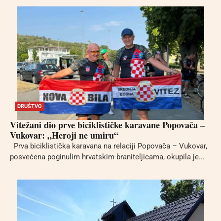
DRUŠTVO
Vitežani dio prve biciklističke karavane Popovača –
Vukovar: „Heroji ne umiru“
Prva biciklistička karavana na relaciji Popovača – Vukovar,
posvećena poginulim hrvatskim braniteljicama, okupila je...