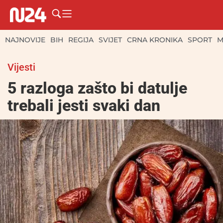
NAJNOVIJE
BIH
REGIJA
SVIJET
CRNA KRONIKA
SPORT
M
Vijesti
5 razloga zašto bi datulje
trebali jesti svaki dan