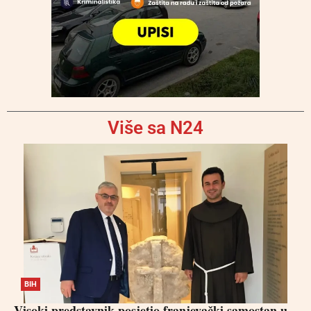
Više sa N24
BIH
Visoki predstavnik posjetio franjevački samostan u