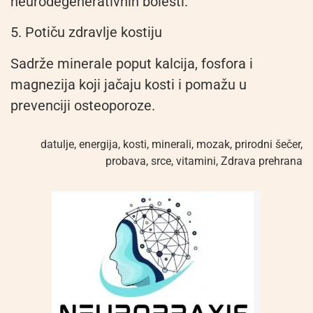
neurodegenerativnih bolesti.
5. Potiču zdravlje kostiju
Sadrže minerale poput kalcija, fosfora i
magnezija koji jačaju kosti i pomažu u
prevenciji osteoporoze.
datulje
,
energija
,
kosti
,
minerali
,
mozak
,
prirodni šečer
,
probava
,
srce
,
vitamini
,
Zdrava prehrana