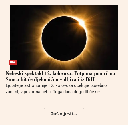
BIH
Nebeski spektakl 12. kolovoza: Potpuna pomrčina
Sunca bit će djelomično vidljiva i iz BiH
Ljubitelje astronomije 12. kolovoza očekuje posebno
zanimljiv prizor na nebu. Toga dana dogodit će se...
Još vijesti...