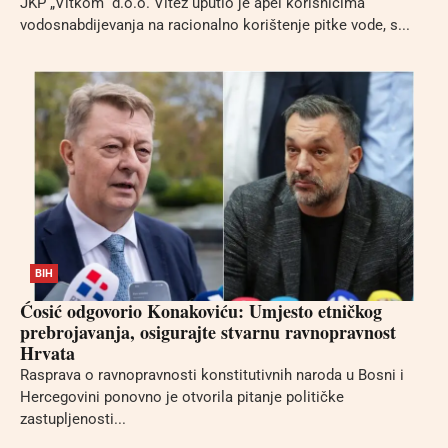
JKP „Vitkom“ d.o.o. Vitez uputio je apel korisnicima
vodosnabdijevanja na racionalno korištenje pitke vode, s...
BIH
Ćosić odgovorio Konakoviću: Umjesto etničkog
prebrojavanja, osigurajte stvarnu ravnopravnost
Hrvata
Rasprava o ravnopravnosti konstitutivnih naroda u Bosni i
Hercegovini ponovno je otvorila pitanje političke
zastupljenosti...