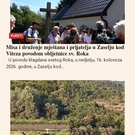
VIJESTI
Misa i druženje mještana i prijatelja u Zaselju kod
Viteza povodom obljetnice sv. Roka
U povodu blagdana svetog Roka, u nedjelju, 16. kolovoza
2026. godine, u Zaselju kod...