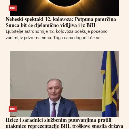
BIH
Nebeski spektakl 12. kolovoza: Potpuna pomrčina
Sunca bit će djelomično vidljiva i iz BiH
Ljubitelje astronomije 12. kolovoza očekuje posebno
zanimljiv prizor na nebu. Toga dana dogodit će se...
BIH
Helez i saradnici službenim putovanjima pratili
utakmice reprezentacije BiH, troškove snosila država