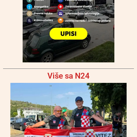
Više sa N24