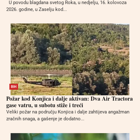
U povodu blagdana svetog Roka, u nedjelju, 16. kolovoza
2026. godine, u Zaselju kod...
BIH
Požar kod Konjica i dalje aktivan: Dva Air Tractora
gase vatru, u subotu stiže i treći
Veliki požar na području Konjica i dalje zahtijeva angažman
zračnih snaga, a gašenje je dodatno...