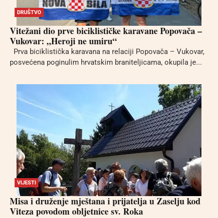
DRUŠTVO
Vitežani dio prve biciklističke karavane Popovača –
Vukovar: „Heroji ne umiru“
Prva biciklistička karavana na relaciji Popovača – Vukovar,
posvećena poginulim hrvatskim braniteljicama, okupila je...
VIJESTI
Misa i druženje mještana i prijatelja u Zaselju kod
Viteza povodom obljetnice sv. Roka