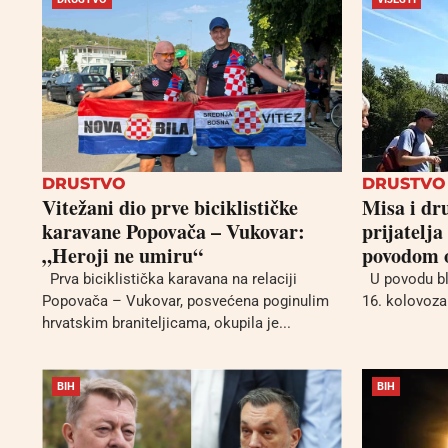
DRUSTVO
DRUSTVO
Vitežani dio prve biciklističke
Misa i dr
karavane Popovača – Vukovar:
prijatelja
„Heroji ne umiru“
povodom o
Prva biciklistička karavana na relaciji
U povodu bla
Popovača – Vukovar, posvećena poginulim
16. kolovoza 
hrvatskim braniteljicama, okupila je...
BIH
BIH