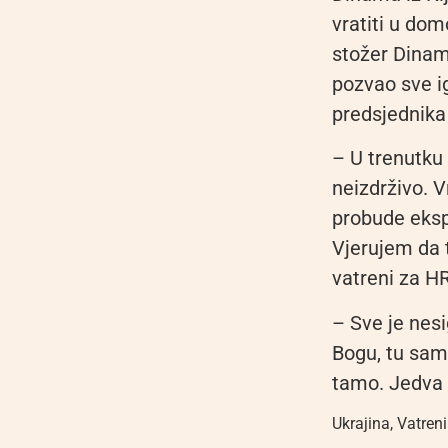
vratiti u do
stožer Dinama
pozvao sve ig
predsjednika 
– U trenutku 
neizdrživo. V
probude ekspl
Vjerujem da t
vatreni za HR
– Sve je nesi
Bogu, tu sam. 
tamo. Jedva 
Ukrajina
,
Vatreni