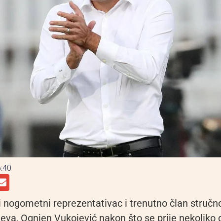
:40
ki nogometni reprezentativac i trenutno član stručn
jeva, Ognjen Vukojević nakon što se prije nekoliko