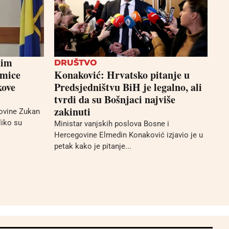
nim
DRUŠTVO
kmice
Konaković: Hrvatsko pitanje u
kove
Predsjedništvu BiH je legalno, ali
tvrdi da su Bošnjaci najviše
zakinuti
ovine Zukan
liko su
Ministar vanjskih poslova Bosne i
Hercegovine Elmedin Konaković izjavio je u
petak kako je pitanje...