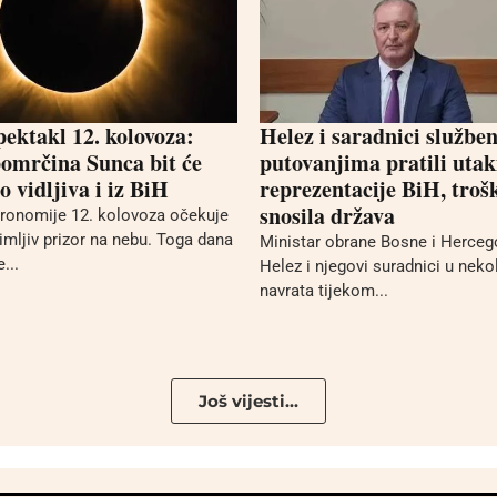
pektakl 12. kolovoza:
Helez i saradnici službe
omrčina Sunca bit će
putovanjima pratili uta
 vidljiva i iz BiH
reprezentacije BiH, troš
snosila država
stronomije 12. kolovoza očekuje
mljiv prizor na nebu. Toga dana
Ministar obrane Bosne i Herceg
...
Helez i njegovi suradnici u neko
navrata tijekom...
Još vijesti...