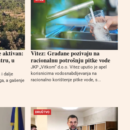
e aktivan:
Vitez: Građane pozivaju na
tru, u
racionalnu potrošnju pitke vode
JKP „Vitkom“ d.o.o. Vitez uputio je apel
korisnicima vodosnabdijevanja na
i dalje
racionalno korištenje pitke vode, s...
ga, a gašenje
DRUŠTVO