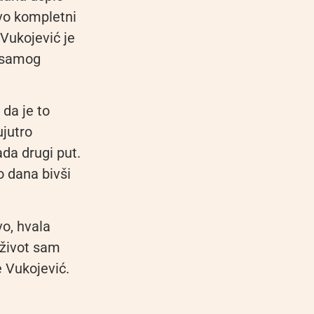
vo kompletni
 Vukojević je
i samog
 da je to
ujutro
ada drugi put.
o dana bivši
vo, hvala
i život sam
e Vukojević.