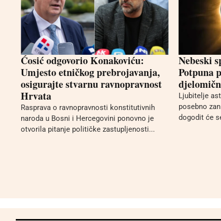
Ćosić odgovorio Konakoviću:
Nebeski s
Umjesto etničkog prebrojavanja,
Potpuna p
osigurajte stvarnu ravnopravnost
djelomično
Hrvata
Ljubitelje a
posebno zani
Rasprava o ravnopravnosti konstitutivnih
dogodit će se
naroda u Bosni i Hercegovini ponovno je
otvorila pitanje političke zastupljenosti...