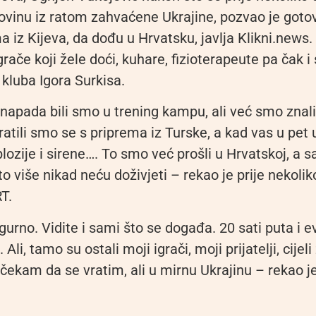
movinu iz ratom zahvaćene Ukrajine, pozvao je goto
 iz Kijeva, da dođu u Hrvatsku, javlja Klikni.news.
rače koji žele doći, kuhare, fizioterapeute pa čak 
kluba Igora Surkisa.
napada bili smo u trening kampu, ali već smo znali
ratili smo se s priprema iz Turske, a kad vas u pet 
ozije i sirene…. To smo već prošli u Hrvatskoj, a s
o više nikad neću doživjeti – rekao je prije nekolik
T.
gurno. Vidite i sami što se događa. 20 sati puta i e
Ali, tamo su ostali moji igrači, moji prijatelji, cijel
čekam da se vratim, ali u mirnu Ukrajinu – rekao j