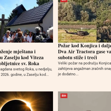
Požar kod Konjica i dalj
uženje mještana i
Dva Air Tractora gase va
 u Zaselju kod Viteza
subotu stiže i treći
bljetnice sv. Roka
Veliki požar na području Konjica 
zahtijeva angažman zračnih sna
gdana svetog Roka, u nedjelju,
je dodatno...
2026. godine, u Zaselju kod...
BIH