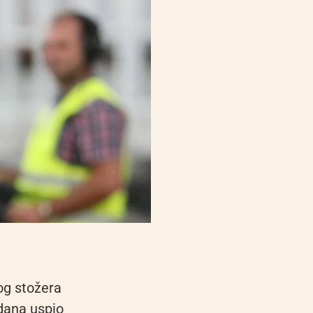
og stožera
 dana uspio