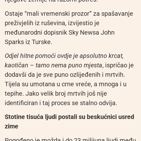
Ostaje “mali vremenski prozor” za spašavanje
preživjelih iz ruševina, izvijestio je
međunarodni dopisnik Sky Newsa John
Sparks iz Turske.
Odjel hitne pomoći ovdje je apsolutno krcat,
kaotičan – tamo nema puno mjesta
, ispričao je
dodavši da je sve puno ozlijeđenih i mrtvih.
Tijela su umotana u crne vreće, a mnoga i u
tepihe. Jako velik broj mrtvih još nije
identificiran i taj proces se stalno odvija.
Stotine tisuća ljudi postali su beskućnici usred
zime
Pogođeno je možda i do 23 milijuna ljudi među