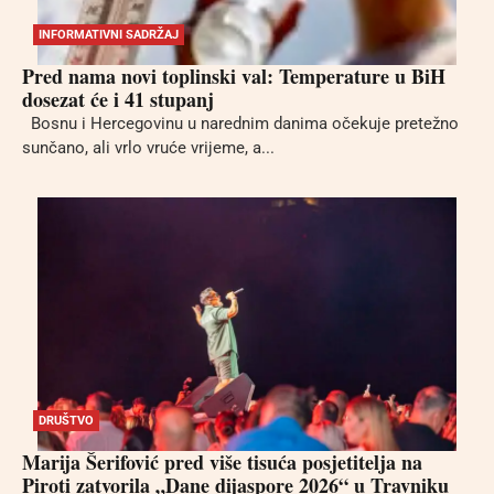
INFORMATIVNI SADRŽAJ
Pred nama novi toplinski val: Temperature u BiH
dosezat će i 41 stupanj
Bosnu i Hercegovinu u narednim danima očekuje pretežno
sunčano, ali vrlo vruće vrijeme, a...
DRUŠTVO
Marija Šerifović pred više tisuća posjetitelja na
Piroti zatvorila „Dane dijaspore 2026“ u Travniku