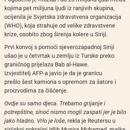
kojima pet milijuna ljudi iz ranjivih skupina,
ocijenila je Svjetska zdravstvena organizacija
(WHO), koja strahuje od velike zdravstvene
krize, osobito zbog širenja kolere u Siriji.
Prvi konvoj s pomoći sjeverozapadnoj Siriji
ušao je u četvrtak u zemlju iz Turske preko
graničnog prijelaza Bab al-Hawe.
Izvjestitelj AFP-a javio je da je granicu
prešlo šest kamiona s opremom za šatore i
proizvodima za čišćenje.
Ovdje su samo djeca. Trebamo grijanje i
potrepštine, sinoć nismo mogli zaspati jer je bilo
jako hladno. Vrlo je loše
, rekla je Reutersu u
sirijskoj pokrajini Idlib Munira Muhamed, majka