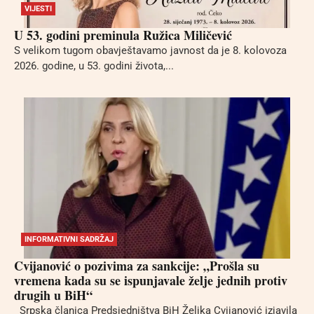
VIJESTI
U 53. godini preminula Ružica Miličević
S velikom tugom obavještavamo javnost da je 8. kolovoza
2026. godine, u 53. godini života,...
INFORMATIVNI SADRŽAJ
Cvijanović o pozivima za sankcije: „Prošla su
vremena kada su se ispunjavale želje jednih protiv
drugih u BiH“
Srpska članica Predsjedništva BiH Željka Cvijanović izjavila