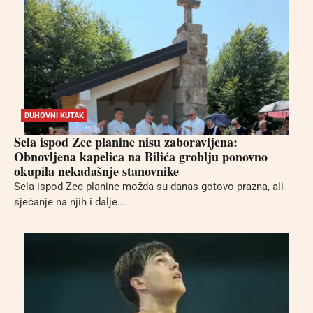
DUHOVNI KUTAK
Sela ispod Zec planine nisu zaboravljena:
Obnovljena kapelica na Bilića groblju ponovno
okupila nekadašnje stanovnike
Sela ispod Zec planine možda su danas gotovo prazna, ali
sjećanje na njih i dalje...