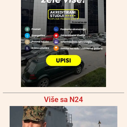
Više sa N24