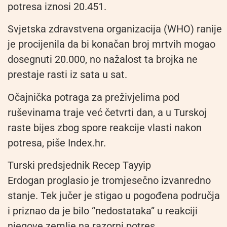
potresa iznosi 20.451.
Svjetska zdravstvena organizacija (WHO) ranije
je procijenila da bi konačan broj mrtvih mogao
dosegnuti 20.000, no nažalost ta brojka ne
prestaje rasti iz sata u sat.
Očajnička potraga za preživjelima pod
ruševinama traje već četvrti dan, a u Turskoj
raste bijes zbog spore reakcije vlasti nakon
potresa, piše Index.hr.
Turski predsjednik Recep Tayyip
Erdogan proglasio je tromjesečno izvanredno
stanje. Tek jučer je stigao u pogođena područja
i priznao da je bilo “nedostataka” u reakciji
njegove zemlje na razorni potres.