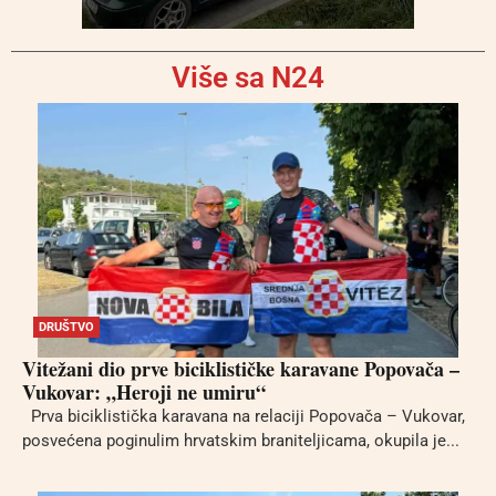
Više sa N24
DRUŠTVO
Vitežani dio prve biciklističke karavane Popovača –
Vukovar: „Heroji ne umiru“
Prva biciklistička karavana na relaciji Popovača – Vukovar,
posvećena poginulim hrvatskim braniteljicama, okupila je...