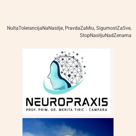
NultaTolerancijaNaNasilje
,
PravdaZaMiu
,
SigurnostZaSve
,
StopNasiljuNadZenama