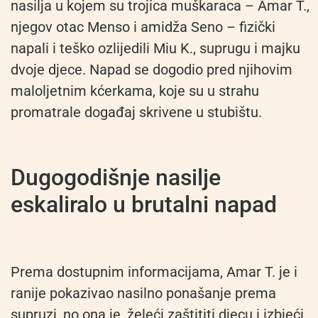
nasilja u kojem su trojica muškaraca – Amar T.,
njegov otac Menso i amidža Seno – fizički
napali i teško ozlijedili Miu K., suprugu i majku
dvoje djece. Napad se dogodio pred njihovim
maloljetnim kćerkama, koje su u strahu
promatrale događaj skrivene u stubištu.
Dugogodišnje nasilje
eskaliralo u brutalni napad
Prema dostupnim informacijama, Amar T. je i
ranije pokazivao nasilno ponašanje prema
supruzi, no ona je, želeći zaštititi djecu i izbjeći