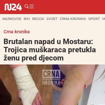
NAJNOVIJE
BIH
REGIJA
SVIJET
CRNA KRONIKA
SPORT
M
Crna kronika
Brutalan napad u Mostaru:
Trojica muškaraca pretukla
ženu pred djecom