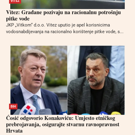
VITEZ
Vitez: Građane pozivaju na racionalnu potrošnju
pitke vode
JKP „Vitkom“ d.o.o. Vitez uputio je apel korisnicima
vodosnabdijevanja na racionalno korištenje pitke vode, s...
BIH
Ćosić odgovorio Konakoviću: Umjesto etničkog
prebrojavanja, osigurajte stvarnu ravnopravnost
Hrvata