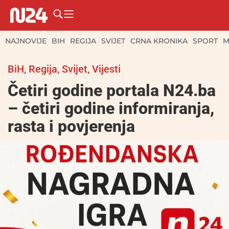
NAJNOVIJE
BIH
REGIJA
SVIJET
CRNA KRONIKA
SPORT
M
BiH
,
Regija
,
Svijet
,
Vijesti
Četiri godine portala N24.ba
– četiri godine informiranja,
rasta i povjerenja