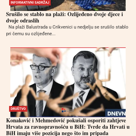
INFORMATIVNI SADRŽAJ
Srušilo se stablo na plaži: Ozlijeđeno dvoje djece i
dvoje odraslih
Na plaži Balustrada u Crikvenici u nedjelju se srušilo stablo
pri čemu su ozlijeđene...
DRUŠTVO
Konaković i Mehmedović pokušali osporiti zahtjeve
Hrvata za ravnopravnošću u BiH: Tvrde da Hrvati u
BiH imaju više pozicija nego što im pripada