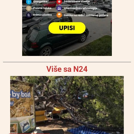
Više sa N24