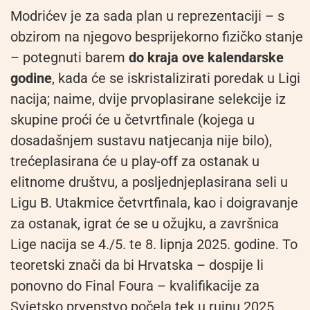
Modrićev je za sada plan u reprezentaciji – s
obzirom na njegovo besprijekorno fizičko stanje
– potegnuti barem
do kraja ove kalendarske
godine
, kada će se iskristalizirati poredak u Ligi
nacija; naime, dvije prvoplasirane selekcije iz
skupine proći će u četvrtfinale (kojega u
dosadašnjem sustavu natjecanja nije bilo),
trećeplasirana će u play-off za ostanak u
elitnome društvu, a posljednjeplasirana seli u
Ligu B. Utakmice četvrtfinala, kao i doigravanje
za ostanak, igrat će se u ožujku, a završnica
Lige nacija se 4./5. te 8. lipnja 2025. godine. To
teoretski znači da bi Hrvatska – dospije li
ponovno do Final Foura – kvalifikacije za
Svjetsko prvenstvo počela tek u rujnu 2025.