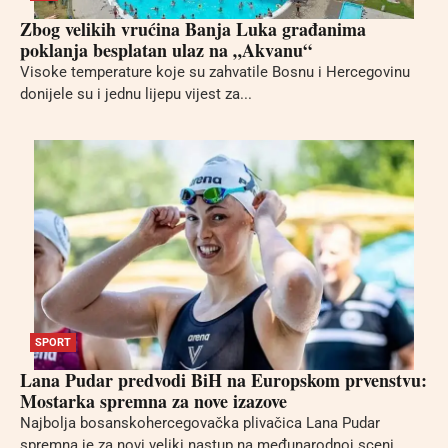
Zbog velikih vrućina Banja Luka građanima
poklanja besplatan ulaz na „Akvanu“
Visoke temperature koje su zahvatile Bosnu i Hercegovinu
donijele su i jednu lijepu vijest za...
SPORT
Lana Pudar predvodi BiH na Europskom prvenstvu:
Mostarka spremna za nove izazove
Najbolja bosanskohercegovačka plivačica Lana Pudar
spremna je za novi veliki nastup na međunarodnoj sceni.