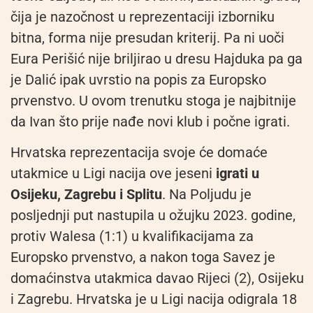
čija je nazočnost u reprezentaciji izborniku
bitna, forma nije presudan kriterij. Pa ni uoči
Eura Perišić nije briljirao u dresu Hajduka pa ga
je Dalić ipak uvrstio na popis za Europsko
prvenstvo. U ovom trenutku stoga je najbitnije
da Ivan što prije nađe novi klub i počne igrati.
Hrvatska reprezentacija svoje će domaće
utakmice u Ligi nacija ove jeseni
igrati u
Osijeku, Zagrebu i Splitu
. Na Poljudu je
posljednji put nastupila u ožujku 2023. godine,
protiv Walesa (1:1) u kvalifikacijama za
Europsko prvenstvo, a nakon toga Savez je
domaćinstva utakmica davao Rijeci (2), Osijeku
i Zagrebu. Hrvatska je u Ligi nacija odigrala 18