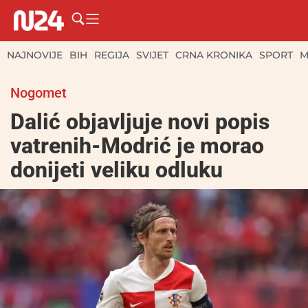
NAJNOVIJE
BIH
REGIJA
SVIJET
CRNA KRONIKA
SPORT
M
Nogomet
Dalić objavljuje novi popis
vatrenih-Modrić je morao
donijeti veliku odluku