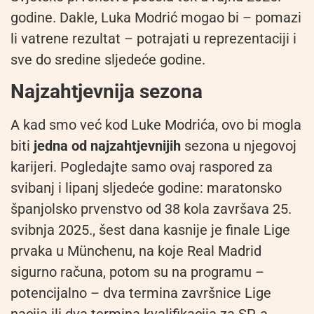
godine. Dakle, Luka Modrić mogao bi – pomazi
li vatrene rezultat – potrajati u reprezentaciji i
sve do sredine sljedeće godine.
Najzahtjevnija sezona
A kad smo već kod Luke Modrića, ovo bi mogla
biti
jedna od najzahtjevnijih
sezona u njegovoj
karijeri. Pogledajte samo ovaj raspored za
svibanj i lipanj sljedeće godine: maratonsko
španjolsko prvenstvo od 38 kola završava 25.
svibnja 2025., šest dana kasnije je finale Lige
prvaka u Münchenu, na koje Real Madrid
sigurno računa, potom su na programu –
potencijalno – dva termina završnice Lige
nacija ili dva termina kvalifikacija za SP, a