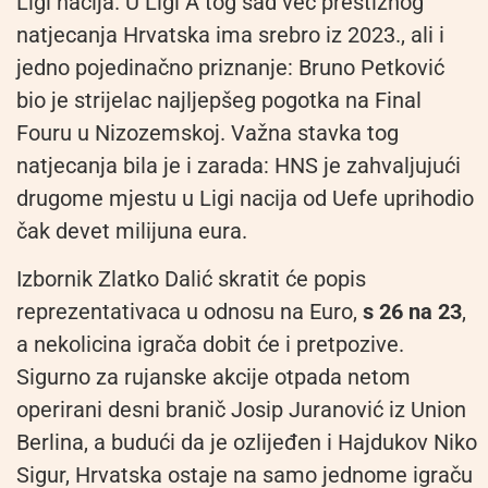
Ligi nacija. U Ligi A tog sad već prestižnog
natjecanja Hrvatska ima srebro iz 2023., ali i
jedno pojedinačno priznanje: Bruno Petković
bio je strijelac najljepšeg pogotka na Final
Fouru u Nizozemskoj. Važna stavka tog
natjecanja bila je i zarada: HNS je zahvaljujući
drugome mjestu u Ligi nacija od Uefe uprihodio
čak devet milijuna eura.
Izbornik Zlatko Dalić skratit će popis
reprezentativaca u odnosu na Euro,
s 26 na 23
,
a nekolicina igrača dobit će i pretpozive.
Sigurno za rujanske akcije otpada netom
operirani desni branič Josip Juranović iz Union
Berlina, a budući da je ozlijeđen i Hajdukov Niko
Sigur, Hrvatska ostaje na samo jednome igraču