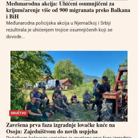
Međunarodna akcija: Uhićeni osumnjičeni za
krijumčarenje više od 900 migranata preko Balkana
i BiH
Međunarodna policijska akcija u Njemačkoj i Srbiji
rezultirala je uhićenjem trojice osumnjičenih koji se
dovode...
DRUŠTVO
Završena prva faza izgradnje lovačke kuće na
Osoju: Zajedništvom do novih uspjeha
Početkom kolovoza uspješno je završena prva faza izgradnje