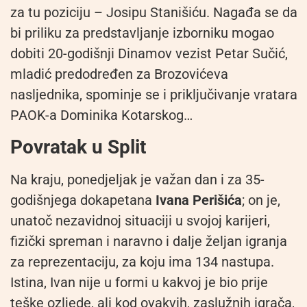
za tu poziciju – Josipu Stanišiću. Nagađa se da
bi priliku za predstavljanje izborniku mogao
dobiti 20-godišnji Dinamov vezist Petar Sučić,
mladić predodređen za Brozovićeva
nasljednika, spominje se i priključivanje vratara
PAOK-a Dominika Kotarskog…
Povratak u Split
Na kraju, ponedjeljak je važan dan i za 35-
godišnjega dokapetana
Ivana Perišića
; on je,
unatoč nezavidnoj situaciji u svojoj karijeri,
fizički spreman i naravno i dalje željan igranja
za reprezentaciju, za koju ima 134 nastupa.
Istina, Ivan nije u formi u kakvoj je bio prije
teške ozljede, ali kod ovakvih, zaslužnih igrača,