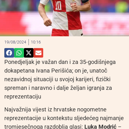
19/08/2024
10:16
Ponedjeljak je važan dan i za 35-godišnjega
dokapetana Ivana Perišića; on je, unatoč
nezavidnoj situaciji u svojoj karijeri, fizički
spreman i naravno i dalje željan igranja za
reprezentaciju
Najvažnija vijest iz hrvatske nogometne
reprezentacije u kontekstu sljedećeg najmanje
tromjesečnoga razdoblja glasi:
Luka Modrić
–