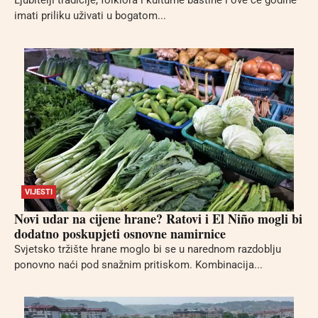
Ljubitelji tradicije, folklora i kulturne baštine i ove će godine
imati priliku uživati u bogatom...
VIJESTI
Novi udar na cijene hrane? Ratovi i El Niño mogli bi
dodatno poskupjeti osnovne namirnice
Svjetsko tržište hrane moglo bi se u narednom razdoblju
ponovno naći pod snažnim pritiskom. Kombinacija...