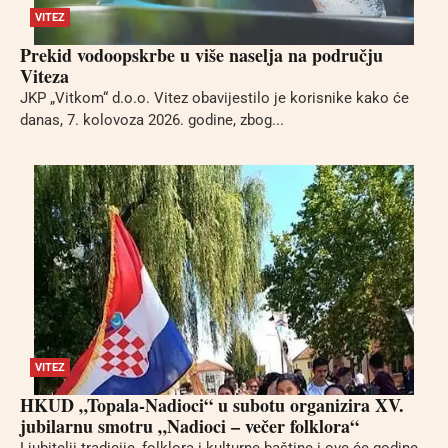
VITEZ
Prekid vodoopskrbe u više naselja na području
Viteza
JKP „Vitkom“ d.o.o. Vitez obavijestilo je korisnike kako će
danas, 7. kolovoza 2026. godine, zbog...
VITEZ
HKUD „Topala-Nadioci“ u subotu organizira XV.
jubilarnu smotru „Nadioci – večer folklora“