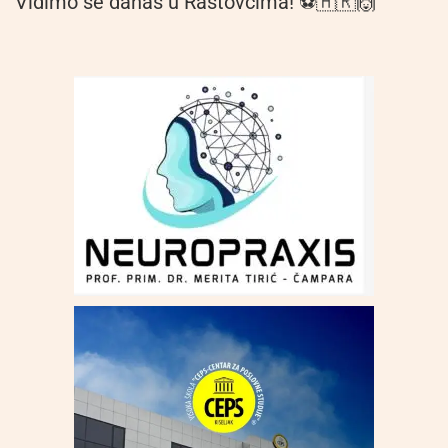
Vidimo se danas u Rastovcima! ⚽🇭🇷🙌