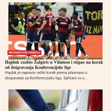
INFORMATIVNI SADRŽAJ
Hajduk razbio Žalgiris u Vilniusu i stigao na korak
od doigravanja Konferencijske lige
Hajduk je napravio veliki korak prema plasmanu u
doigravanje za Konferencijsku ligu. Splićani su u...