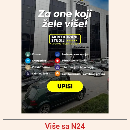
Više sa N24