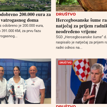
dobreno 200.000 eura za
DRUŠTVO
 vatrogasnog doma
Hercegbosanske šume ra
natječaj za prijem radni
s odobreno je 200.000 eura,
neodređeno vrijeme
391.000 KM, za prvu fazu
trogasnog...
ŠGD „Hercegbosanske šume“ d.
raspisalo je natječaj za prijem r
radni odnos na...
DRUŠTVO
DRUŠTVO