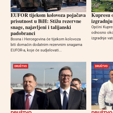
EUFOR tijekom kolovoza pojačava
Kupresu o
prisutnost u BiH: Stižu rezervne
izgradnju
snage, najavljeni i talijanski
Općini Kupre
padobranci
odnosno oko 
izgradnje va
Bosna i Hercegovina će tijekom kolovoza
biti domaćin dodatnim rezervnim snagama
EUFOR-a, koje će sudjelovati...
DRUŠTVO
DRUŠTVO
DRUŠTVO
DRUŠTVO