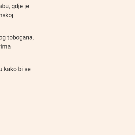
abu, gdje je
nskoj
nog tobogana,
rima
u kako bi se