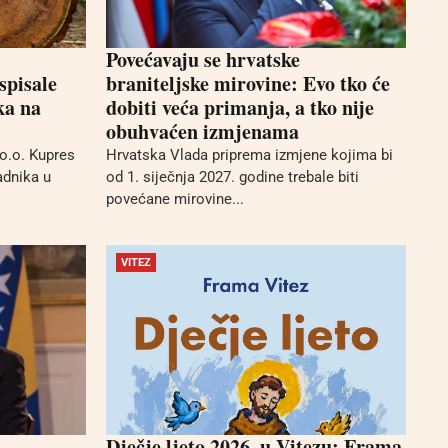
Povećavaju se hrvatske
spisale
braniteljske mirovine: Evo tko će
ka na
dobiti veća primanja, a tko nije
obuhvaćen izmjenama
o.o. Kupres
Hrvatska Vlada priprema izmjene kojima bi
adnika u
od 1. siječnja 2027. godine trebale biti
povećane mirovine...
VITEZ
Dječje ljeto 2026. u Vitezu: Frama