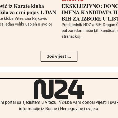
vić iz Karate kluba
EKSKLUZIVNO: DON
žila za crni pojas 1. DAN
IMENA KANDIDATA H
BIH ZA IZBORE U LI
te kluba Vitez Ena Rajković
još jedan veliki uspjeh u svojoj
Predsjednik HDZ-a BiH Dragan Č
put zaredom neće biti kandidat n
stranačkoj...
Još vijesti...
ni portal sa sjedištem u Vitezu. N24.ba vam donosi vijesti i sv
informacije iz Bosne i Hercegovine i svijeta.