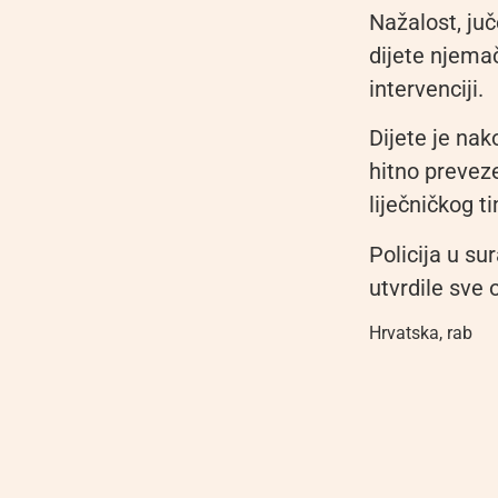
Nažalost, juč
dijete njema
intervenciji.
Dijete je na
hitno prevez
liječničkog t
Policija u su
utvrdile sve 
Hrvatska
,
rab