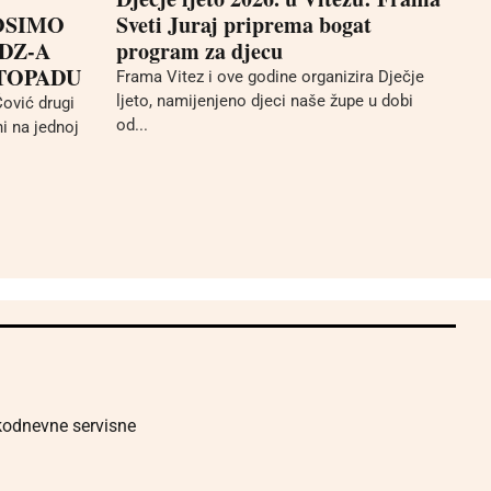
OSIMO
Sveti Juraj priprema bogat
DZ-A
program za djecu
STOPADU
Frama Vitez i ove godine organizira Dječje
ljeto, namijenjeno djeci naše župe u dobi
ović drugi
od...
i na jednoj
akodnevne servisne