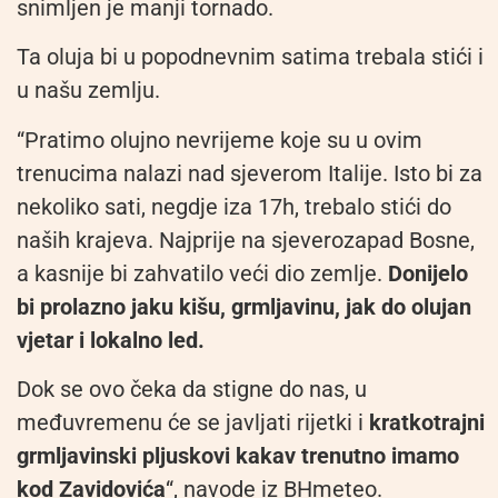
snimljen je manji tornado.
Ta oluja bi u popodnevnim satima trebala stići i
u našu zemlju.
“Pratimo olujno nevrijeme koje su u ovim
trenucima nalazi nad sjeverom Italije. Isto bi za
nekoliko sati, negdje iza 17h, trebalo stići do
naših krajeva. Najprije na sjeverozapad Bosne,
a kasnije bi zahvatilo veći dio zemlje.
Donijelo
bi prolazno jaku kišu, grmljavinu, jak do olujan
vjetar i lokalno led.
Dok se ovo čeka da stigne do nas, u
međuvremenu će se javljati rijetki i
kratkotrajni
grmljavinski pljuskovi kakav trenutno imamo
kod Zavidovića
“, navode iz BHmeteo.