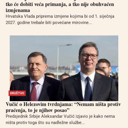
tko će dobiti veća primanja, a tko nije obuhvaćen
izmjenama
Hrvatska Vlada priprema izmjene kojima bi od 1. siječnja
2027. godine trebale biti povećane mirovine...
DRUŠTVO
Vučić o Helezovim tvrdnjama: “Nemam ništa protiv
praćenja, to je njihov posao”
Predsjednik Srbije Aleksandar Vučić izjavio je kako nema
ništa protiv toga što su nadležne službe...