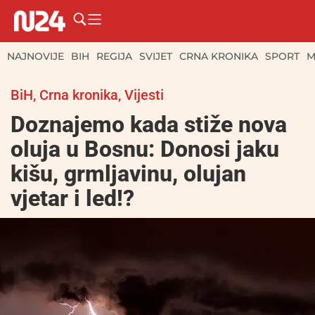
NAJNOVIJE
BIH
REGIJA
SVIJET
CRNA KRONIKA
SPORT
M
BiH
,
Crna kronika
,
Vijesti
Doznajemo kada stiže nova
oluja u Bosnu: Donosi jaku
kišu, grmljavinu, olujan
vjetar i led!?