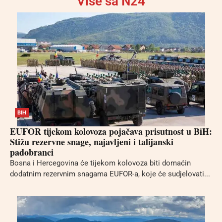
Više sa N24
BIH
EUFOR tijekom kolovoza pojačava prisutnost u BiH:
Stižu rezervne snage, najavljeni i talijanski
padobranci
Bosna i Hercegovina će tijekom kolovoza biti domaćin
dodatnim rezervnim snagama EUFOR-a, koje će sudjelovati...