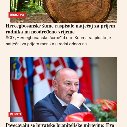
DRUŠTVO
Hercegbosanske šume raspisale natječaj za prijem
radnika na neodređeno vrijeme
ŠGD „Hercegbosanske šume“ d.o.o. Kupres raspisalo je
natječaj za prijem radnika u radni odnos na...
VIJESTI
Povećavaju se hrvatske braniteljske mirovine: Evo