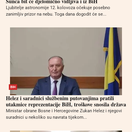
Sunca bit će djelomično vidljiva i iz BiH
Ljubitelje astronomije 12. kolovoza očekuje posebno
zanimljiv prizor na nebu. Toga dana dogodit će se...
BIH
Helez i saradnici službenim putovanjima pratili
utakmice reprezentacije BiH, troškove snosila država
Ministar obrane Bosne i Hercegovine Zukan Helez i njegovi
suradnici u nekoliko su navrata tijekom...