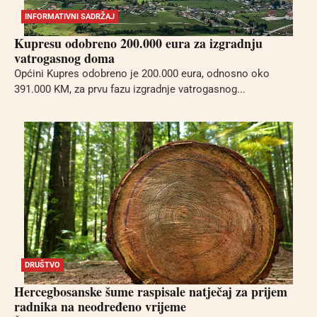
INFORMATIVNI SADRŽAJ
Kupresu odobreno 200.000 eura za izgradnju
vatrogasnog doma
Općini Kupres odobreno je 200.000 eura, odnosno oko
391.000 KM, za prvu fazu izgradnje vatrogasnog...
DRUŠTVO
Hercegbosanske šume raspisale natječaj za prijem
radnika na neodređeno vrijeme