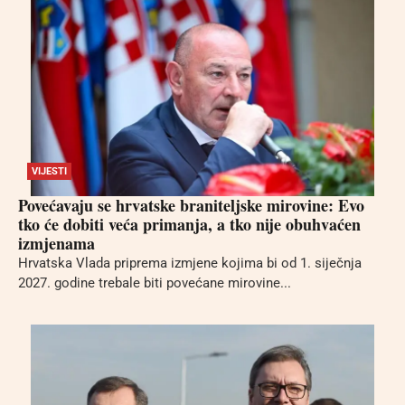
VIJESTI
Povećavaju se hrvatske braniteljske mirovine: Evo
tko će dobiti veća primanja, a tko nije obuhvaćen
izmjenama
Hrvatska Vlada priprema izmjene kojima bi od 1. siječnja
2027. godine trebale biti povećane mirovine...