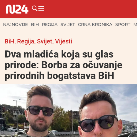
NAJNOVIJE
BIH
REGIJA
SVIJET
CRNA KRONIKA
SPORT
M
BiH
,
Regija
,
Svijet
,
Vijesti
Dva mladića koja su glas
prirode: Borba za očuvanje
prirodnih bogatstava BiH