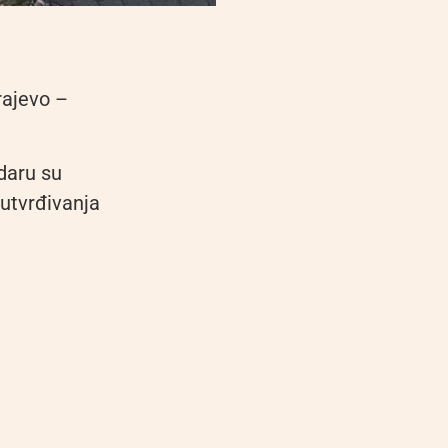
rajevo –
daru su
 utvrđivanja