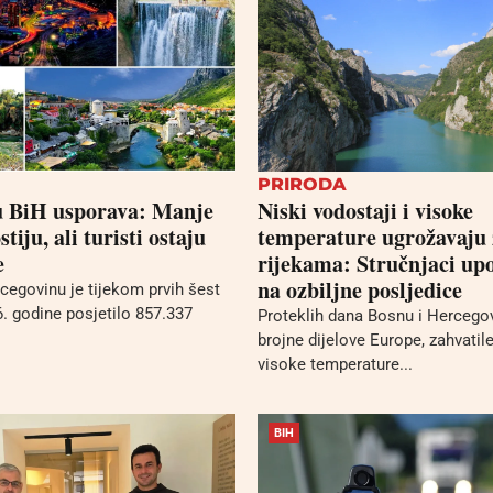
PRIRODA
u BiH usporava: Manje
Niski vodostaji i visoke
tiju, ali turisti ostaju
temperature ugrožavaju 
e
rijekama: Stručnjaci up
na ozbiljne posljedice
egovinu je tijekom prvih šest
. godine posjetilo 857.337
Proteklih dana Bosnu i Hercegovi
brojne dijelove Europe, zahvatil
visoke temperature...
BIH