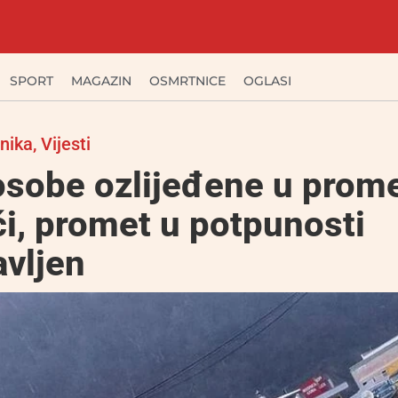
SPORT
MAGAZIN
OSMRTNICE
OGLASI
nika
,
Vijesti
osobe ozlijeđene u prom
i, promet u potpunosti
vljen