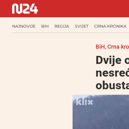
NAJNOVIJE
BIH
REGIJA
SVIJET
CRNA KRONIKA
BiH
,
Crna kro
Dvije 
nesreć
obusta