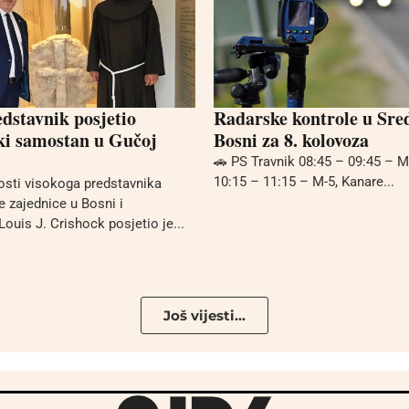
edstavnik posjetio
Radarske kontrole u Sre
ki samostan u Gučoj
Bosni za 8. kolovoza
🚗 PS Travnik 08:45 – 09:45 – M
10:15 – 11:15 – M-5, Kanare...
nosti visokoga predstavnika
zajednice u Bosni i
ouis J. Crishock posjetio je...
Još vijesti...