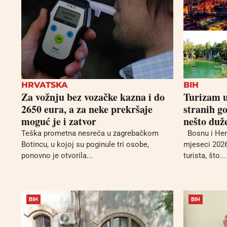
HRVATSKA
BIH
Za vožnju bez vozačke kazna i do
Turizam 
2650 eura, a za neke prekršaje
stranih gos
moguć je i zatvor
nešto duž
Teška prometna nesreća u zagrebačkom
Bosnu i Herc
Botincu, u kojoj su poginule tri osobe,
mjeseci 2026
ponovno je otvorila...
turista, što...
BIH
BIH