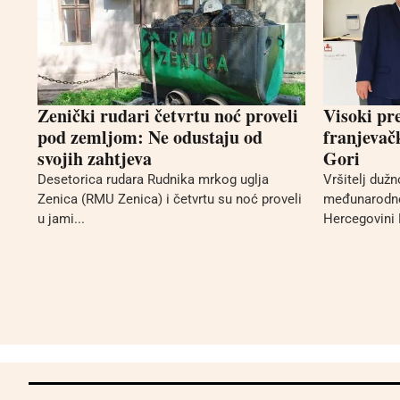
Zenički rudari četvrtu noć proveli
Visoki pr
pod zemljom: Ne odustaju od
franjevač
svojih zahtjeva
Gori
Desetorica rudara Rudnika mrkog uglja
Vršitelj duž
Zenica (RMU Zenica) i četvrtu su noć proveli
međunarodne 
u jami...
Hercegovini L