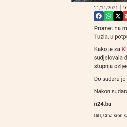
21/11/2021
16
Promet na ma
Tuzla, u pot
Kako je za
Kl
sudjelovala 
stupnja ozlje
Do sudara je
Nakon sudara
n24.ba
BiH
,
Crna kronik