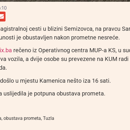
:10
gistralnoj cesti u blizini Semizovca, na pravcu Sa
punosti je obustavljen nakon prometne nesreće.
ix.ba
rečeno iz Operativnog centra MUP-a KS, u su
dva vozila, a dvije osobe su prevezene na KUM radi
da.
 došlo u mjestu Kamenica nešto iza 16 sati.
 uslijedila je potpuna obustava prometa.
a
,
obustava prometa
,
Tuzla