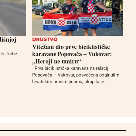
dišnjoj
DRUSTVO
Vitežani dio prve biciklističke
karavane Popovača – Vukovar:
-5, Turbe
„Heroji ne umiru“
Prva biciklistička karavana na relaciji
Popovača – Vukovar, posvećena poginulim
hrvatskim braniteljicama, okupila je...