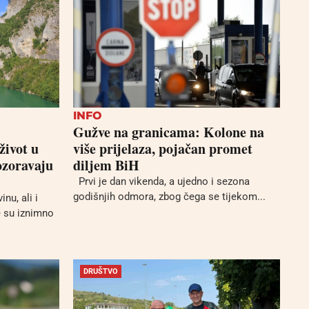
INFO
Gužve na granicama: Kolone na
život u
više prijelaza, pojačan promet
ozoravaju
diljem BiH
Prvi je dan vikenda, a ujedno i sezona
godišnjih odmora, zbog čega se tijekom...
nu, ali i
e su iznimno
DRUŠTVO