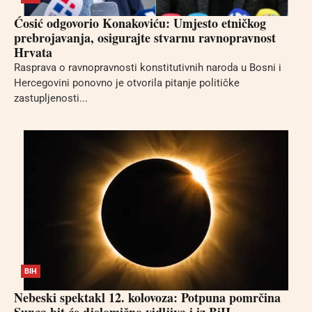
Ćosić odgovorio Konakoviću: Umjesto etničkog
prebrojavanja, osigurajte stvarnu ravnopravnost
Hrvata
Rasprava o ravnopravnosti konstitutivnih naroda u Bosni i
Hercegovini ponovno je otvorila pitanje političke
zastupljenosti...
BIH
Nebeski spektakl 12. kolovoza: Potpuna pomrčina
Sunca bit će djelomično vidljiva i iz BiH