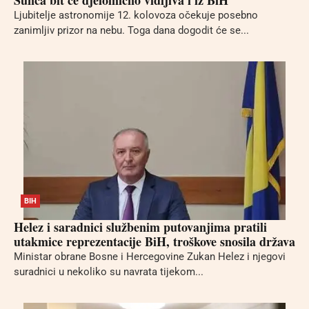
Ljubitelje astronomije 12. kolovoza očekuje posebno
zanimljiv prizor na nebu. Toga dana dogodit će se...
BIH
Helez i saradnici službenim putovanjima pratili
utakmice reprezentacije BiH, troškove snosila država
Ministar obrane Bosne i Hercegovine Zukan Helez i njegovi
suradnici u nekoliko su navrata tijekom...