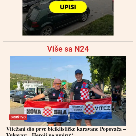
Više sa N24
DRUŠTVO
Vitežani dio prve biciklističke karavane Popovača –
Vukovar: „Heroji ne umiru“