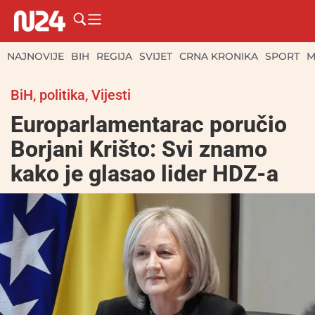
NAJNOVIJE
BIH
REGIJA
SVIJET
CRNA KRONIKA
SPORT
M
BiH
,
politika
,
Vijesti
Europarlamentarac poručio
Borjani Krišto: Svi znamo
kako je glasao lider HDZ-a