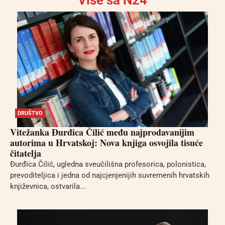
Više sa N24
DRUŠTVO
Vitežanka Đurđica Čilić među najprodavanijim
autorima u Hrvatskoj: Nova knjiga osvojila tisuće
čitatelja
Đurđica Čilić, ugledna sveučilišna profesorica, polonistica,
prevoditeljica i jedna od najcjenjenijih suvremenih hrvatskih
književnica, ostvarila...