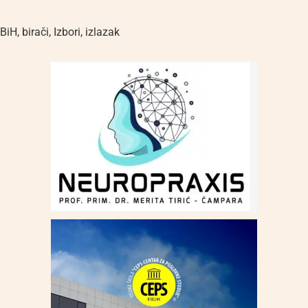
BiH
,
birači
,
Izbori
,
izlazak