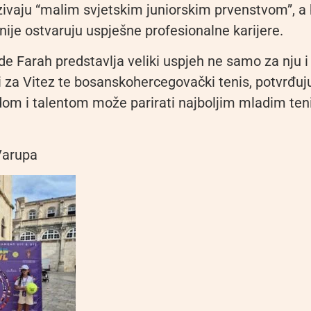
ivaju “malim svjetskim juniorskim prvenstvom”, a 
nije ostvaruju uspješne profesionalne karijere.
e Farah predstavlja veliki uspjeh ne samo za nju i
 i za Vitez te bosanskohercegovački tenis, potvrđuj
om i talentom može parirati najboljim mladim te
Varupa