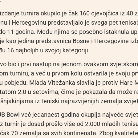
zdanje turnira okupilo je čak 160 djevojčica iz 40 
snu i Hercegovinu predstavljalo je svega pet tenisa
 do 11 godina. Među njima se posebno istaknula u
je kao jedina predstavnica Bosne i Hercegovine izb
16 najboljih u svojoj kategoriji.
ovo bio i prvi nastup na jednom ovakvom svjetsko
 turniru, a već u prvom kolu ostvarila je svoju pr
pobjedu. Mlada Vitežanka slavila je protiv Hare M
tatom 2:0 u setovima, čime je pokazala da može 
ršnjakinjama iz teniski najrazvijenijih zemalja svije
B Bowl već jedanaest godina okuplja najveće svje
oz turnir je dosad prošlo više od 2.000 mladih tenisa
 čak 70 zemalja sa svih kontinenata. Zbog kvalitet