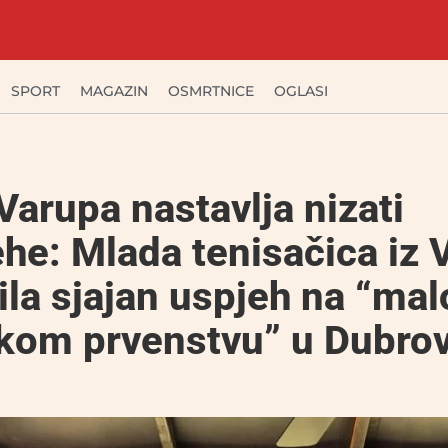
SPORT
MAGAZIN
OSMRTNICE
OGLASI
Varupa nastavlja nizati
he: Mlada tenisačica iz 
ila sjajan uspjeh na “ma
skom prvenstvu” u Dubro