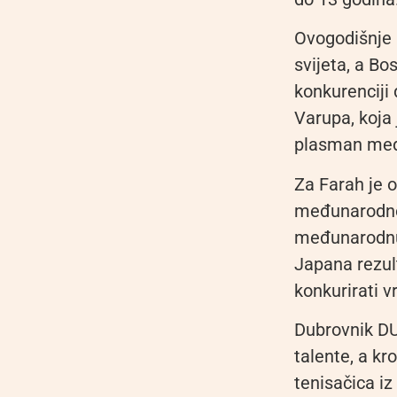
Ovogodišnje i
svijeta, a Bo
konkurenciji
Varupa, koja 
plasman među 
Za Farah je 
međunarodnom
međunarodnu 
Japana rezul
konkurirati v
Dubrovnik DU
talente, a kr
tenisačica iz