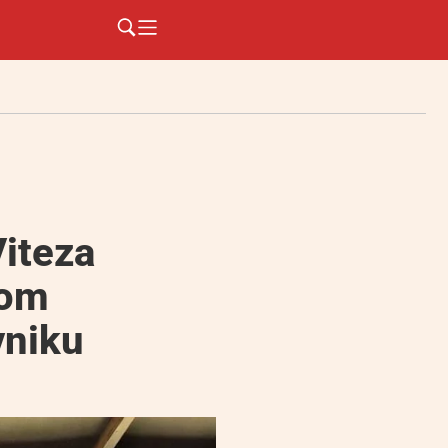
Viteza
lom
vniku