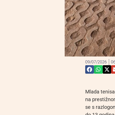
09/07/2026
06
Mlada tenisač
na prestižno
se s razlogo
do 13 godina