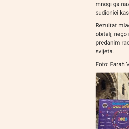
mnogi ga naz
sudionici kas
Rezultat mlad
obitelj, nego
predanim rad
svijeta.
Foto: Farah 