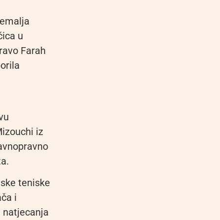
zemalja
čica u
pravo Farah
orila
m
vu
izouchi iz
ravnopravno
ta.
tske teniske
ča i
e natjecanja