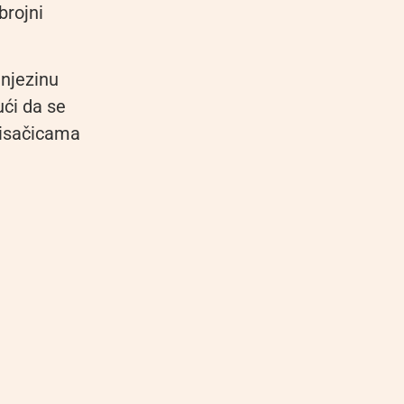
brojni
 njezinu
ući da se
nisačicama