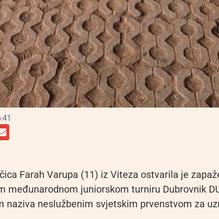
:41
ica Farah Varupa (11) iz Viteza ostvarila je zapaž
m međunarodnom juniorskom turniru Dubrovnik DUB
m naziva neslužbenim svjetskim prvenstvom za uzr
.