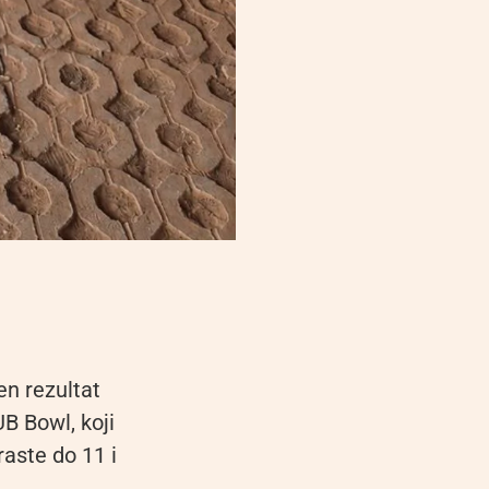
en rezultat
 Bowl, koji
aste do 11 i