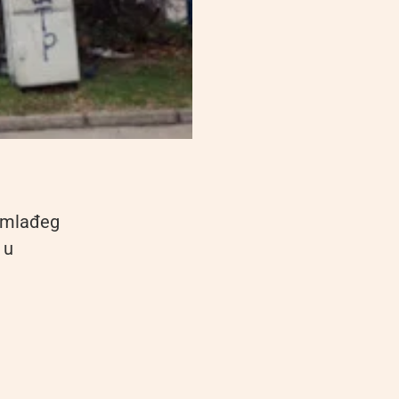
 mlađeg
 u