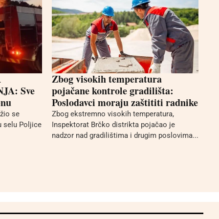
A
Zbog visokih temperatura
A: Sve
pojačane kontrole gradilišta:
enu
Poslodavci moraju zaštititi radnike
ižio se
Zbog ekstremno visokih temperatura,
 selu Poljice
Inspektorat Brčko distrikta pojačao je
nadzor nad gradilištima i drugim poslovima...