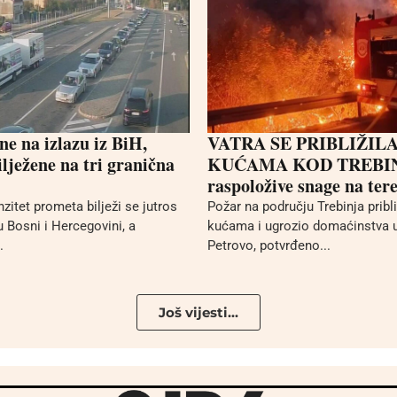
ne na izlazu iz BiH,
VATRA SE PRIBLIŽIL
lježene na tri granična
KUĆAMA KOD TREBINJ
raspoložive snage na ter
zitet prometa bilježi se jutros
Požar na području Trebinja pribl
 Bosni i Hercegovini, a
kućama i ugrozio domaćinstva u
.
Petrovo, potvrđeno...
Još vijesti...