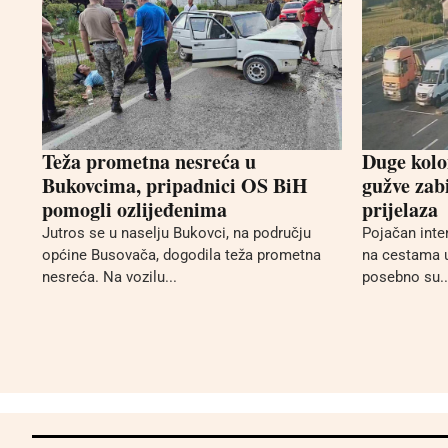
Teža prometna nesreća u
Duge kolo
Bukovcima, pripadnici OS BiH
gužve zabi
pomogli ozlijeđenima
prijelaza
Jutros se u naselju Bukovci, na području
Pojačan inten
općine Busovača, dogodila teža prometna
na cestama u
nesreća. Na vozilu...
posebno su..