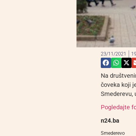
23/11/2021
19
Na društven
čoveka koji 
Smederevu, u
Pogledajte fo
n24.ba
Smederevo