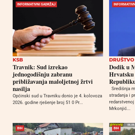
INFORMATIVNI SADRŽAJ
INFORMATIVN
KSB
DRUŠTVO
Travnik: Sud izrekao
Dodik u M
jednogodišnju zabranu
Hrvatsku 
približavanja maloljetnoj žrtvi
Republik
nasilja
Središnja ma
stradanja i 
Općinski sud u Travniku donio je 4. kolovoza
redarstvenoj 
2026. godine rješenje broj 51 0 Pr...
Mrkonjić...
BIH
BIH