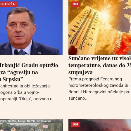
I SADRŽAJ
BIH
Sunčano vrijeme uz viso
rkonjić Gradu optužio
temperature, danas do 3
za “agresiju na
stupnjeva
u Srpsku”
Prema prognozi Federalnog
hidrometeorološkog zavoda BiH
nifestacija obilježavanja
Bosni i Hercegovini očekuje pr
progona Srba u vojno-
sunčano...
operaciji “Oluja”, održana u
BIH