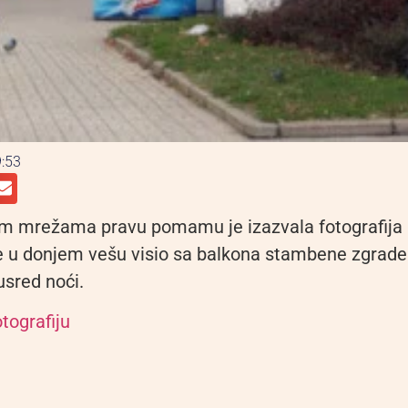
:53
im mrežama pravu pomamu je izazvala fotografija
je u donjem vešu visio sa balkona stambene zgrade
sred noći.
tografiju