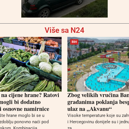
Više sa N24
BIH
 na cijene hrane? Ratovi
Zbog velikih vrućina Ba
 mogli bi dodatno
građanima poklanja bes
i osnovne namirnice
ulaz na „Akvanu“
ište hrane moglo bi se u
Visoke temperature koje su zah
zdoblju ponovno naći pod
i Hercegovinu donijele su i jednu
iskom. Kombinacija...
za...