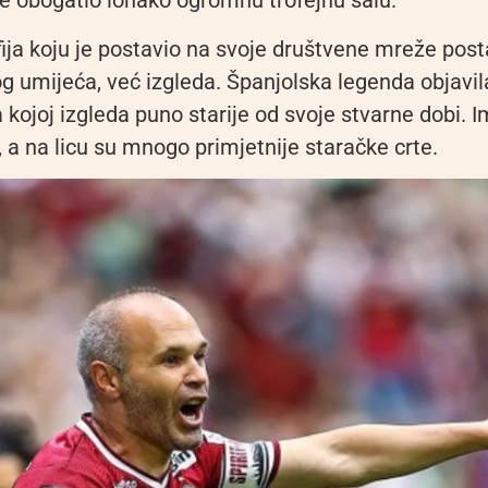
je obogatio ionako ogromnu trofejnu salu.
fija koju je postavio na svoje društvene mreže posta
g umijeća, već izgleda. Španjolska legenda objavil
a kojoj izgleda puno starije od svoje stvarne dobi.
e, a na licu su mnogo primjetnije staračke crte.