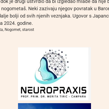
 dok je drugi ustvrdio da bi izgledao mlađe da nije 
 nogometaš. Neki zazivaju njegov povratak u Barcel
dalje bolji od svih njenih veznjaka. Ugovor s Japan
ja 2024. godine.
ta
,
Nogomet
,
starost