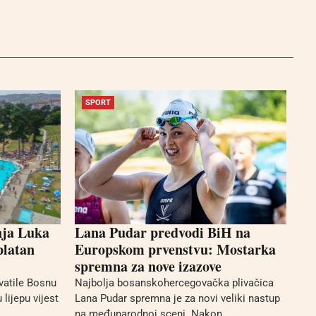
SPORT
nja Luka
Lana Pudar predvodi BiH na
platan
Europskom prvenstvu: Mostarka
spremna za nove izazove
vatile Bosnu
Najbolja bosanskohercegovačka plivačica
 lijepu vijest
Lana Pudar spremna je za novi veliki nastup
na međunarodnoj sceni. Nakon...