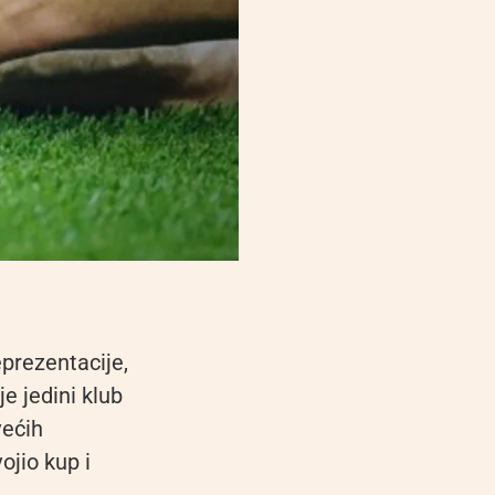
prezentacije,
e jedini klub
većih
ojio kup i