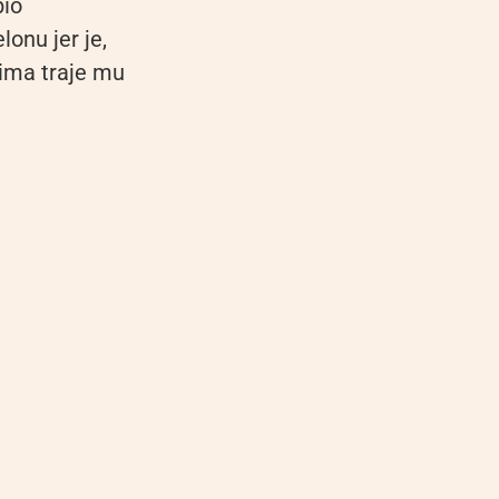
bio
onu jer je,
cima traje mu