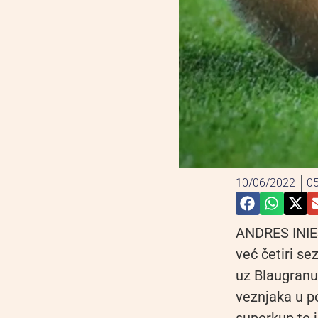
10/06/2022
05
ANDRES INIES
već četiri se
uz Blaugranu 
veznjaka u po