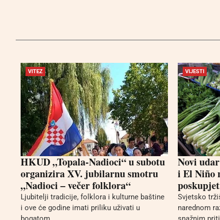
VITEZ
VIJESTI
HKUD „Topala-Nadioci“ u subotu
Novi udar
organizira XV. jubilarnu smotru
i El Niño
„Nadioci – večer folklora“
poskupjet
Ljubitelji tradicije, folklora i kulturne baštine
Svjetsko trž
i ove će godine imati priliku uživati u
narednom ra
bogatom...
snažnim prit