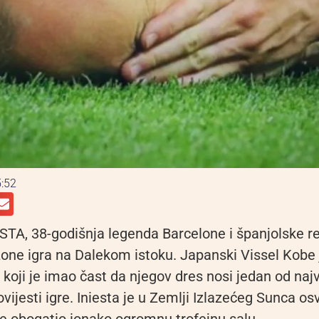
:52
TA, 38-godišnja legenda Barcelone i španjolske re
zone igra na Dalekom istoku. Japanski Vissel Kobe j
koji je imao čast da njegov dres nosi jedan od naj
vijesti igre. Iniesta je u Zemlji Izlazećeg Sunca osv