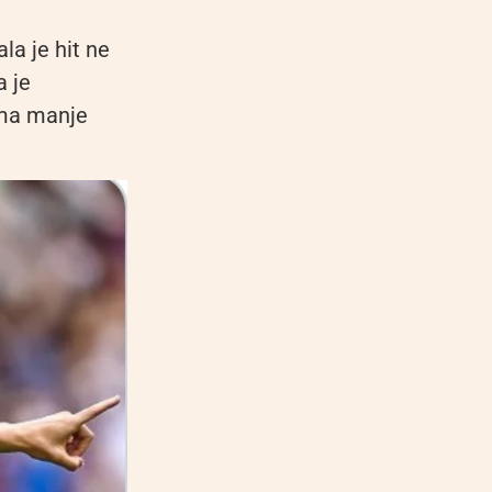
la je hit ne
a je
 Ima manje