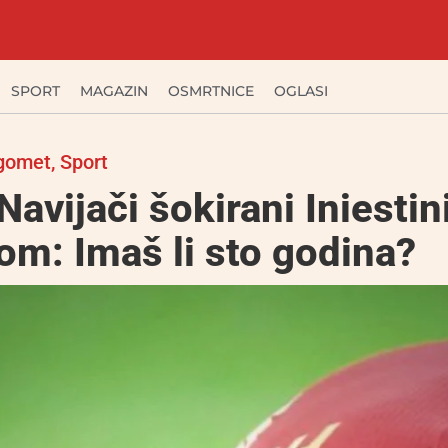
SPORT
MAGAZIN
OSMRTNICE
OGLASI
gomet
,
Sport
avijači šokirani Iniesti
om: Imaš li sto godina?