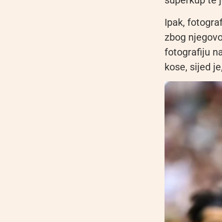
superkup te 
Ipak, fotogra
zbog njegovo
fotografiju n
kose, sijed j