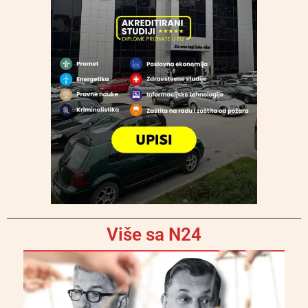
Više sa N24