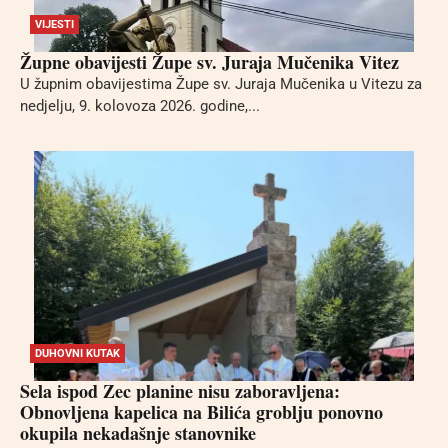
VIJESTI
Župne obavijesti Župe sv. Juraja Mučenika Vitez
U župnim obavijestima Župe sv. Juraja Mučenika u Vitezu za
nedjelju, 9. kolovoza 2026. godine,...
DUHOVNI KUTAK
Sela ispod Zec planine nisu zaboravljena:
Obnovljena kapelica na Bilića groblju ponovno
okupila nekadašnje stanovnike