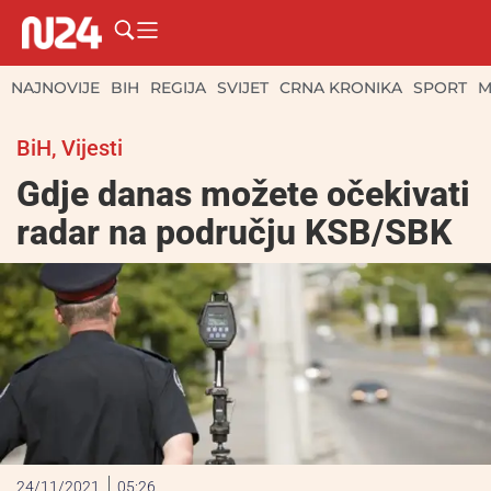
NAJNOVIJE
BIH
REGIJA
SVIJET
CRNA KRONIKA
SPORT
M
BiH
,
Vijesti
Gdje danas možete očekivati
radar na području KSB/SBK
24/11/2021
05:26