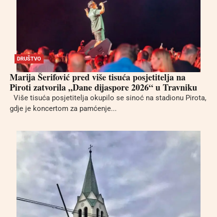
DRUŠTVO
Marija Šerifović pred više tisuća posjetitelja na
Piroti zatvorila „Dane dijaspore 2026“ u Travniku
Više tisuća posjetitelja okupilo se sinoć na stadionu Pirota,
gdje je koncertom za pamćenje...