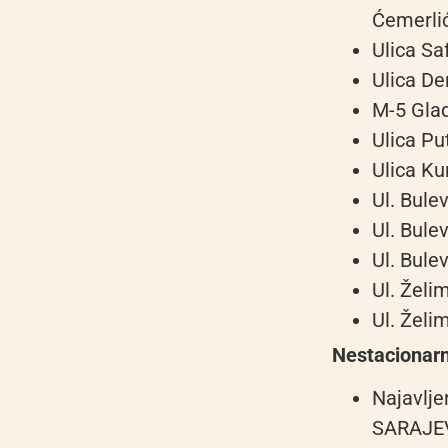
Ćemerli
Ulica Sa
Ulica D
M-5 Gla
Ulica P
Ulica K
Ul. Bul
Ul. Bule
Ul. Bule
Ul. Želi
Ul. Želi
Nestacionarn
Najavlje
SARAJEVO