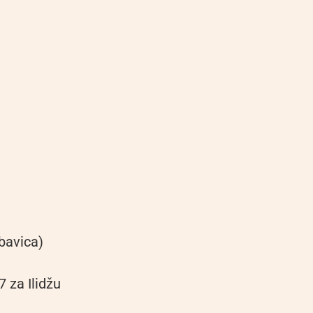
bavica)
 za Ilidžu