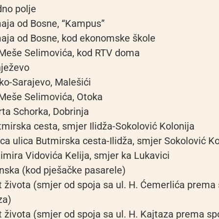
no polje
maja od Bosne, “Kampus”
maja od Bosne, kod ekonomske škole
 Meše Selimovića, kod RTV doma
nježevo
ko-Sarajevo, Malešići
 Meše Selimovića, Otoka
rta Schorka, Dobrinja
tmirska cesta, smjer Ilidža-Sokolović Kolonija
ca ulica Butmirska cesta-Ilidža, smjer Sokolović Kol
limira Vidovića Kelija, smjer ka Lukavici
inska (kod pješačke pasarele)
t života (smjer od spoja sa ul. H. Ćemerlića prema 
za)
t života (smjer od spoja sa ul. H. Kajtaza prema spo