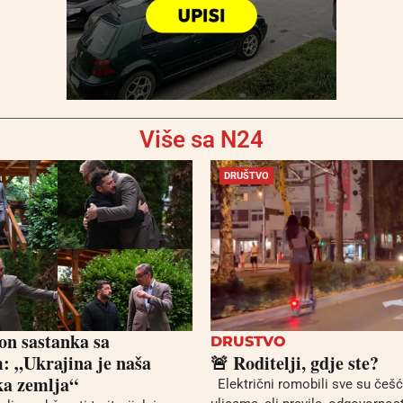
Više sa N24
DRUŠTVO
on sastanka sa
DRUSTVO
: „Ukrajina je naša
🚨 Roditelji, gdje ste?
ska zemlja“
Električni romobili sve su češ