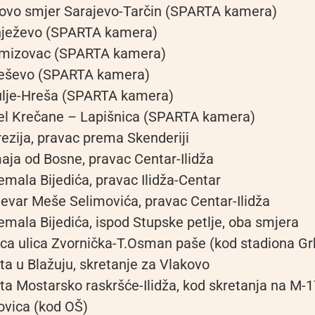
kovo smjer Sarajevo-Tarčin (SPARTA kamera)
nježevo (SPARTA kamera)
mizovac (SPARTA kamera)
ješevo (SPARTA kamera)
ulje-Hreša (SPARTA kamera)
el Krečane – Lapišnica (SPARTA kamera)
rezija, pravac prema Skenderiji
aja od Bosne, pravac Centar-Ilidža
emala Bijedića, pravac Ilidža-Centar
levar Meše Selimovića, pravac Centar-Ilidža
emala Bijedića, ispod Stupske petlje, oba smjera
ca ulica Zvornička-T.Osman paše (kod stadiona Gr
ta u Blažuju, skretanje za Vlakovo
ta Mostarsko raskršće-Ilidža, kod skretanja na M-17
ovica (kod OŠ)