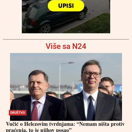
Više sa N24
DRUŠTVO
Vučić o Helezovim tvrdnjama: “Nemam ništa protiv
praćenja, to je njihov posao”