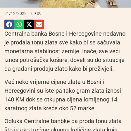
21/12/2022
09:09
Centralna banka Bosne i Hercegovine nedavno
je prodala tonu zlata sve kako bi se sačuvala
monetarna stabilnost zemlje. Inače, sve veći
iznos potrošačke košare, doveli su do situacije
da građani prodaju zlato kako bi preživjeli.
Već neko vrijeme cijene zlata u Bosni i
Hercegovini su iste pa tako gram zlata iznosi
140 KM dok se otkupna cijena lomljenog 14
karatnog zlata kreće oko 52 marke.
Odluka Centralne banbke da proda tonu zlata
što je oko trećine ukupne količine zlata koje