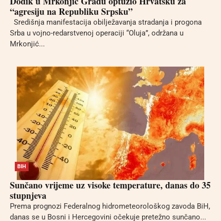
Dodik u Mrkonjić Gradu optužio Hrvatsku za
“agresiju na Republiku Srpsku”
Središnja manifestacija obilježavanja stradanja i progona
Srba u vojno-redarstvenoj operaciji “Oluja”, održana u
Mrkonjić...
BIH
Sunčano vrijeme uz visoke temperature, danas do 35
stupnjeva
Prema prognozi Federalnog hidrometeorološkog zavoda BiH,
danas se u Bosni i Hercegovini očekuje pretežno sunčano...