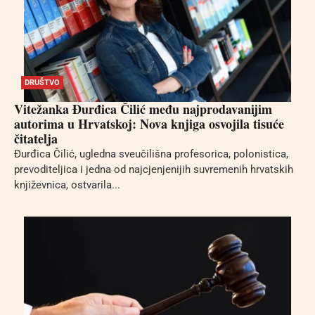
DRUŠTVO
Vitežanka Đurđica Čilić među najprodavanijim
autorima u Hrvatskoj: Nova knjiga osvojila tisuće
čitatelja
Đurđica Čilić, ugledna sveučilišna profesorica, polonistica,
prevoditeljica i jedna od najcjenjenijih suvremenih hrvatskih
književnica, ostvarila...