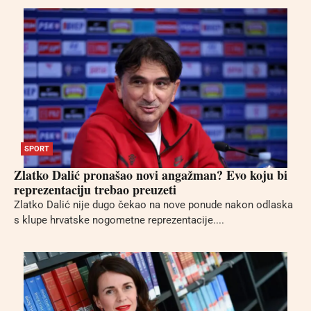
SPORT
Zlatko Dalić pronašao novi angažman? Evo koju bi
reprezentaciju trebao preuzeti
Zlatko Dalić nije dugo čekao na nove ponude nakon odlaska
s klupe hrvatske nogometne reprezentacije....