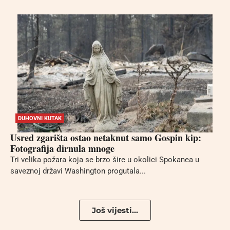
DUHOVNI KUTAK
Usred zgarišta ostao netaknut samo Gospin kip:
Fotografija dirnula mnoge
Tri velika požara koja se brzo šire u okolici Spokanea u
saveznoj državi Washington progutala...
Još vijesti...