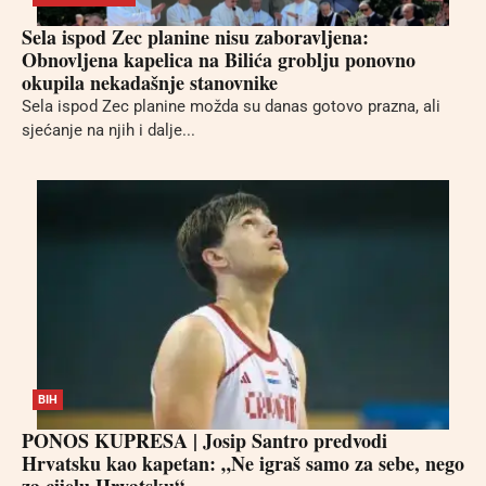
Sela ispod Zec planine nisu zaboravljena:
Obnovljena kapelica na Bilića groblju ponovno
okupila nekadašnje stanovnike
Sela ispod Zec planine možda su danas gotovo prazna, ali
sjećanje na njih i dalje...
BIH
PONOS KUPRESA | Josip Santro predvodi
Hrvatsku kao kapetan: „Ne igraš samo za sebe, nego
za cijelu Hrvatsku“