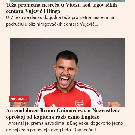
Teža prometna nesreća u Vitezu kod trgovačkih
centara Vujević i Bingo
U Vitezu se danas dogodila teža prometna nesreća na
području u blizini trgovačkih centara Vujević...
NOGOMET
Arsenal doveo Brunu Guimarãesa, a Newcastleov
oproštaj od kapitena razbjesnio Engleze
Arsenal je, prema navodima iz Engleske, dogovorio jedno
od najvećih pojačanja ovog ljeta. Dosadašnji...