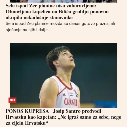
Sela ispod Zec planine nisu zaboravljena:
Obnovljena kapelica na Bilića groblju ponovno
okupila nekadašnje stanovnike
Sela ispod Zec planine možda su danas gotovo prazna, ali
sjećanje na njih i dalje...
BIH
PONOS KUPRESA | Josip Santro predvodi
Hrvatsku kao kapetan: „Ne igraš samo za sebe, nego
za cijelu Hrvatsku“