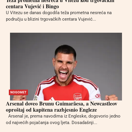
Teža prometna nesreća u Vitezu kod trgovačkih
centara Vujević i Bingo
U Vitezu se danas dogodila teža prometna nesreća na
području u blizini trgovačkih centara Vujević...
NOGOMET
Arsenal doveo Brunu Guimarãesa, a Newcastleov
oproštaj od kapitena razbjesnio Engleze
Arsenal je, prema navodima iz Engleske, dogovorio jedno
od najvećih pojačanja ovog ljeta. Dosadašnji...