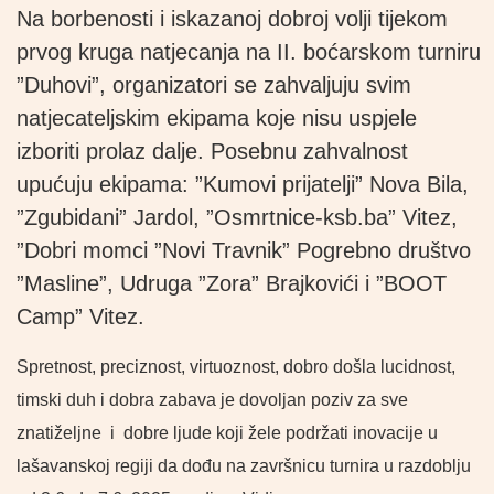
Na borbenosti i iskazanoj dobroj volji tijekom
prvog kruga natjecanja na II. boćarskom turniru
”Duhovi”, organizatori se zahvaljuju svim
natjecateljskim ekipama koje nisu uspjele
izboriti prolaz dalje. Posebnu zahvalnost
upućuju ekipama: ”Kumovi prijatelji” Nova Bila,
”Zgubidani” Jardol, ”Osmrtnice-ksb.ba” Vitez,
”Dobri momci ”Novi Travnik” Pogrebno društvo
”Masline”, Udruga ”Zora” Brajkovići i ”BOOT
Camp” Vitez.
Spretnost, preciznost, virtuoznost, dobro došla lucidnost,
timski duh i dobra zabava je dovoljan poziv za sve
znatiželjne
i
dobre ljude koji žele podržati inovacije u
lašavanskoj regiji da dođu na završnicu turnira u razdoblju