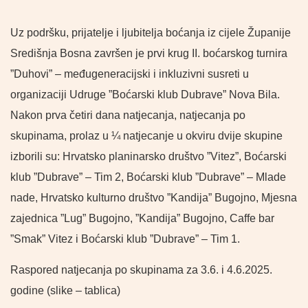
Uz podršku, prijatelje i ljubitelja boćanja iz cijele Županije
Središnja Bosna završen je prvi krug II. boćarskog turnira
”Duhovi” – međugeneracijski i inkluzivni susreti u
organizaciji Udruge ”Boćarski klub Dubrave” Nova Bila.
Nakon prva četiri dana natjecanja, natjecanja po
skupinama, prolaz u ¼ natjecanje u okviru dvije skupine
izborili su: Hrvatsko planinarsko društvo ”Vitez”, Boćarski
klub ”Dubrave” – Tim 2, Boćarski klub ”Dubrave” – Mlade
nade, Hrvatsko kulturno društvo ”Kandija” Bugojno, Mjesna
zajednica ”Lug” Bugojno, ”Kandija” Bugojno, Caffe bar
”Smak” Vitez i Boćarski klub ”Dubrave” – Tim 1.
Raspored natjecanja po skupinama za 3.6. i 4.6.2025.
godine (slike – tablica)