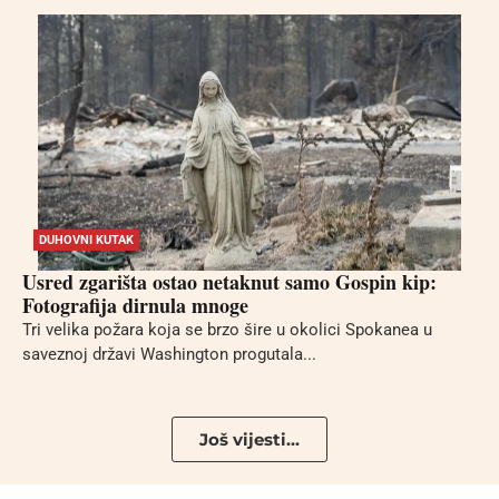
DUHOVNI KUTAK
Usred zgarišta ostao netaknut samo Gospin kip:
Fotografija dirnula mnoge
Tri velika požara koja se brzo šire u okolici Spokanea u
saveznoj državi Washington progutala...
Još vijesti...