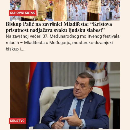
DUHOVNI KUTAK
Biskup Palić na završnici Mladifesta: “Kristova
prisutnost nadjačava svaku ljudsku slabost”
Na završnoj večeri 37. Međunarodnog molitvenog festivala
mladih – Mladifesta u Međugorju, mostarsko-duvanjski
biskup i...
DRUŠTVO