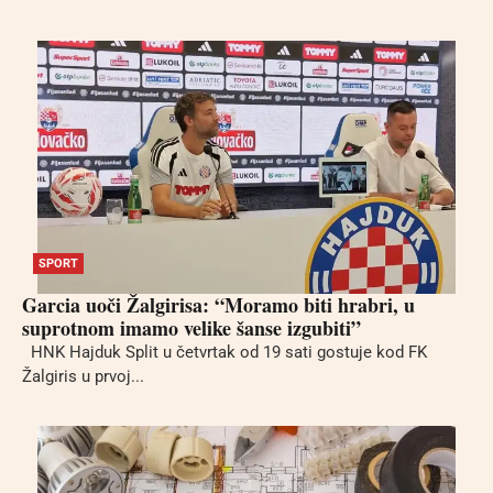
SPORT
Garcia uoči Žalgirisa: “Moramo biti hrabri, u
suprotnom imamo velike šanse izgubiti”
HNK Hajduk Split u četvrtak od 19 sati gostuje kod FK
Žalgiris u prvoj...