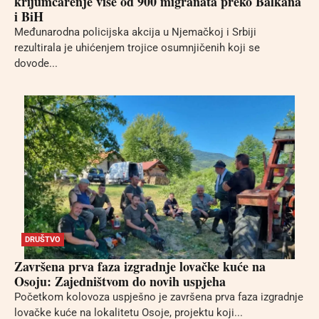
krijumčarenje više od 900 migranata preko Balkana
i BiH
Međunarodna policijska akcija u Njemačkoj i Srbiji
rezultirala je uhićenjem trojice osumnjičenih koji se
dovode...
DRUŠTVO
Završena prva faza izgradnje lovačke kuće na
Osoju: Zajedništvom do novih uspjeha
Početkom kolovoza uspješno je završena prva faza izgradnje
lovačke kuće na lokalitetu Osoje, projektu koji...