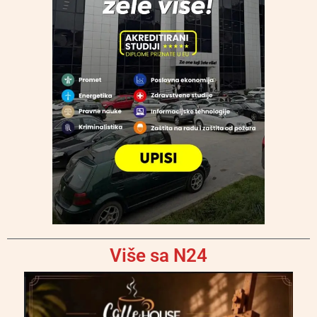
Više sa N24