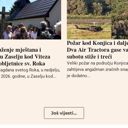
Požar kod Konjica i dalj
uženje mještana i
Dva Air Tractora gase va
 u Zaselju kod Viteza
subotu stiže i treći
bljetnice sv. Roka
Veliki požar na području Konjica 
zahtijeva angažman zračnih sna
gdana svetog Roka, u nedjelju,
je dodatno...
2026. godine, u Zaselju kod...
Još vijesti...