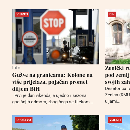
VIJESTI
BIH
Zenički ru
Info
Gužve na granicama: Kolone na
pod zemlj
više prijelaza, pojačan promet
svojih zah
diljem BiH
Desetorica r
Zenica (RMU 
Prvi je dan vikenda, a ujedno i sezona
u jami...
godišnjih odmora, zbog čega se tijekom...
DRUŠTVO
VIJESTI