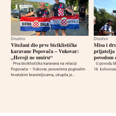
Drustvo
Drustvo
Vitežani dio prve biciklističke
Misa i dr
karavane Popovača – Vukovar:
prijatelja
„Heroji ne umiru“
povodom o
Prva biciklistička karavana na relaciji
U povodu bla
Popovača – Vukovar, posvećena poginulim
16. kolovoza 
hrvatskim braniteljicama, okupila je...