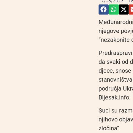
17/03/2023
18
Međunarodni 
njegove povj
“nezakonite d
Predraspravni
da svaki od d
djece, snose
stanovništva
područja Ukra
Bljesak.info.
Suci su razma
njihovo objav
zločina”.