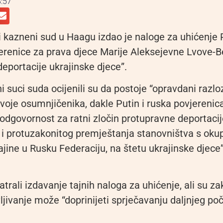
:57
kazneni sud u Haagu izdao je naloge za uhićenje P
erenice za prava djece Marije Aleksejevne Lvove-
eportacije ukrajinske djece”.
 suci suda ocijenili su da postoje “opravdani razloz
voje osumnjičenika, dakle Putin i ruska povjerenic
 odgovornost za ratni zločin protupravne deportaci
 i protuzakonitog premještanja stanovništva s okup
jine u Rusku Federaciju, na štetu ukrajinske djece”
trali izdavanje tajnih naloga za uhićenje, ali su zak
ljivanje može “doprinijeti sprječavanju daljnjeg poč