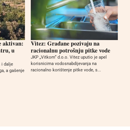
e aktivan:
Vitez: Građane pozivaju na
tru, u
racionalnu potrošnju pitke vode
JKP „Vitkom“ d.o.o. Vitez uputio je apel
korisnicima vodosnabdijevanja na
i dalje
racionalno korištenje pitke vode, s...
ga, a gašenje