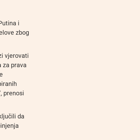
utina i
Belove zbog
i vjerovati
a za prava
je
iranih
, prenosi
ljučili da
injenja