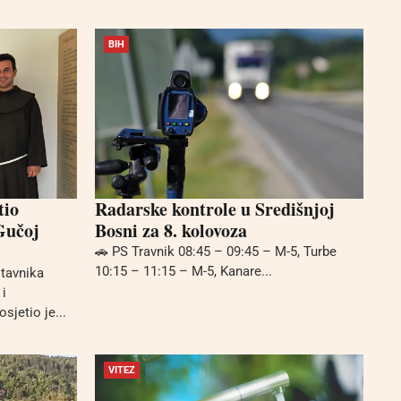
BIH
tio
Radarske kontrole u Središnjoj
Gučoj
Bosni za 8. kolovoza
🚗 PS Travnik 08:45 – 09:45 – M-5, Turbe
10:15 – 11:15 – M-5, Kanare...
stavnika
i
sjetio je...
VITEZ