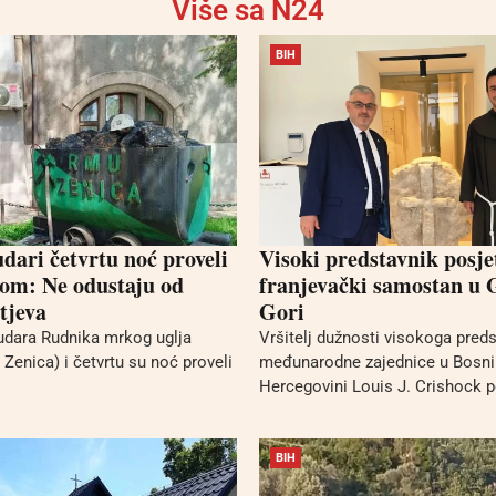
Više sa N24
BIH
dari četvrtu noć proveli
Visoki predstavnik posje
om: Ne odustaju od
franjevački samostan u 
tjeva
Gori
udara Rudnika mrkog uglja
Vršitelj dužnosti visokoga pred
Zenica) i četvrtu su noć proveli
međunarodne zajednice u Bosni 
Hercegovini Louis J. Crishock po
BIH