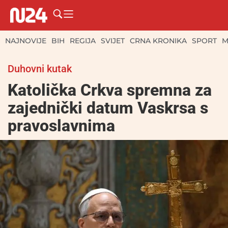
NAJNOVIJE
BIH
REGIJA
SVIJET
CRNA KRONIKA
SPORT
M
Duhovni kutak
Katolička Crkva spremna za
zajednički datum Vaskrsa s
pravoslavnima