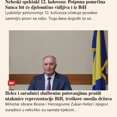
Nebeski spektakl 12. kolovoza: Potpuna pomrčina
Sunca bit će djelomično vidljiva i iz BiH
Ljubitelje astronomije 12. kolovoza očekuje posebno
zanimljiv prizor na nebu. Toga dana dogodit će se...
BIH
Helez i saradnici službenim putovanjima pratili
utakmice reprezentacije BiH, troškove snosila država
Ministar obrane Bosne i Hercegovine Zukan Helez i njegovi
suradnici u nekoliko su navrata tijekom...