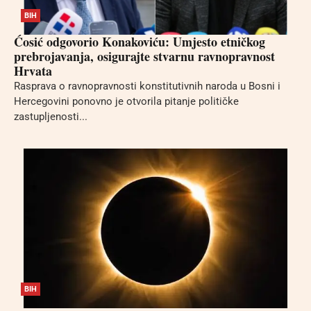
BIH
Ćosić odgovorio Konakoviću: Umjesto etničkog
prebrojavanja, osigurajte stvarnu ravnopravnost
Hrvata
Rasprava o ravnopravnosti konstitutivnih naroda u Bosni i
Hercegovini ponovno je otvorila pitanje političke
zastupljenosti...
BIH