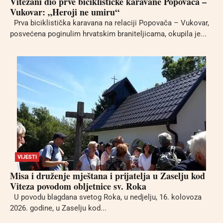
Vitežani dio prve biciklističke karavane Popovača –
Vukovar: „Heroji ne umiru“
Prva biciklistička karavana na relaciji Popovača – Vukovar,
posvećena poginulim hrvatskim braniteljicama, okupila je...
VIJESTI
Misa i druženje mještana i prijatelja u Zaselju kod
Viteza povodom obljetnice sv. Roka
U povodu blagdana svetog Roka, u nedjelju, 16. kolovoza
2026. godine, u Zaselju kod...