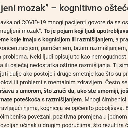
jeni mozak” – kognitivno ošteć
avka od COVID-19 mnogi pacijenti govore da se os
magljeni mozak”.
To je pojam koji ljudi upotrebljav
eme koje imaju s kognicijom ili razmišljanjem
, a pr
koncentracijom, pamćenjem, brzim razmišljanjem,
m problema. Neki ljudi opisuju to kao nemogućnost
a ili osjećaj nedostatka oštrine razmišljanja. Ti 
 trajati dulje ako postoje i druge smetnje kao što su 
olovi ili problemi s mentalnim zdravljem. Često se
ršava s umorom, što znači da, ako ste umorniji, još
imate poteškoća s razmišljanjem
. Mnogi čimbenici 
ravljajući njima, kognicija se općenito poboljšava. 
 čimbenika povezani, pozitivna promjena u jednom
voljan učinak u drugim područjima, što rezultira č