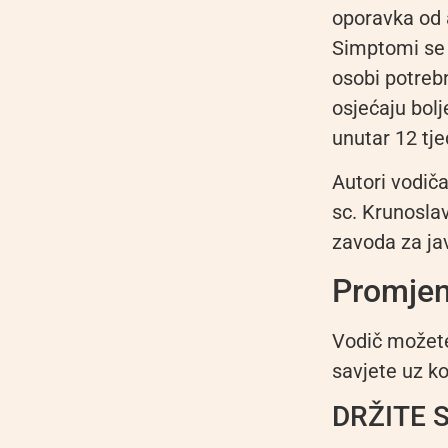
oporavka od 
Simptomi se t
osobi potreb
osjećaju bolj
unutar 12 tje
Autori vodiča
sc. Krunosla
zavoda za jav
Promjen
Vodič možet
savjete uz k
DRŽITE 