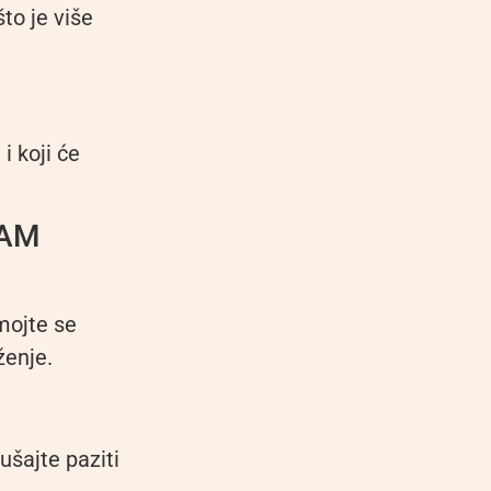
to je više
i koji će
VAM
emojte se
ženje.
šajte paziti