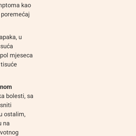
imptoma kao
j, poremećaj
Capaka, u
isuća
i pol mjeseca
 tisuće
đenom
a bolesti, sa
sniti
u ostalim,
u na
rvotnog