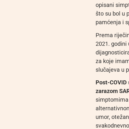
opisani simp
što su bol u 
pamćenja i s
Prema riječim
2021. godini 
dijagnosticir
za koje imamo
slučajeva u p
Post-COVID s
zarazom SAR
simptomima k
alternativno
umor, otežano
svakodnevno 