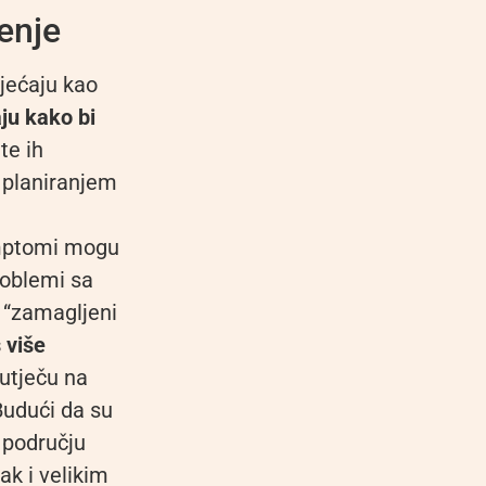
enje
jećaju kao
aju kako bi
ate ih
 planiranjem
simptomi mogu
problemi sa
 “zamagljeni
 više
utječu na
Budući da su
 području
ak i velikim