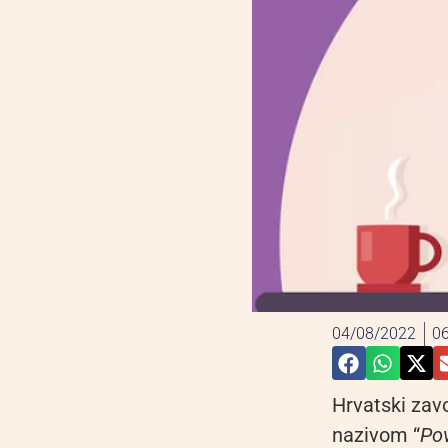
04/08/2022
06
Hrvatski zav
nazivom “
Pov