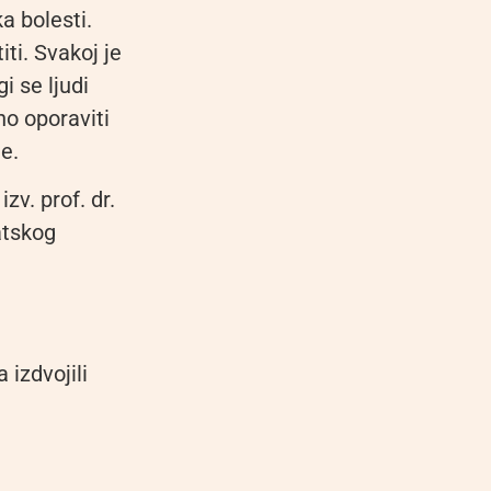
a bolesti.
ti. Svakoj je
i se ljudi
no oporaviti
e.
zv. prof. dr.
atskog
 izdvojili