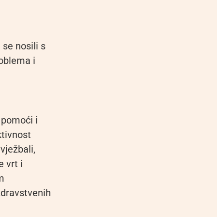
 se nosili s
oblema i
 pomoći i
ktivnost
vježbali,
 vrt i
im
zdravstvenih