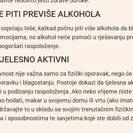
avite redovito jesti zdrave obroke.
 PITI PREVIŠE ALKOHOLA
 osjećaju loše, katkad počnu piti više alkohola da bi
mocijama, no alkohol neće pomoći u rješavanju pr
goršati raspoloženje.
TJELESNO AKTIVNI
vnost nije važna samo za fizički oporavak, nego će
oravku i blagostanju. Postoje dokazi da tjelesna a
u podizanju raspoloženja. Ako neko vrijeme niste 
o hodati, makar u svojemu domu ili vrtu (ako imate
državajte to u skladu sa svojim trenutačnim fizičk
a i sposobnostima te savjetima koje ste dobili od 