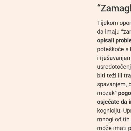
“Zamagl
Tijekom opor
da imaju “za
opisali probl
poteškoće s 
i rješavanje
usredotočenj
biti teži ili
spavanjem, b
mozak”
pogo
osjećate da 
kogniciju. Up
mnogi od tih
može imati po