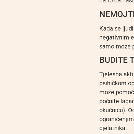
na to da nast
NEMOJTE
Kada se ljudi
negativnim e
samo može po
BUDITE 
Tjelesna akti
psihičkom op
može pomoći 
počnite lagan
okućnicu). O
ograničenjim
djelatnika.