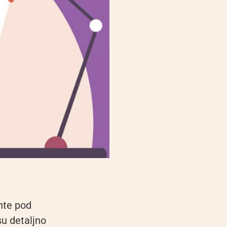
nte pod
su detaljno