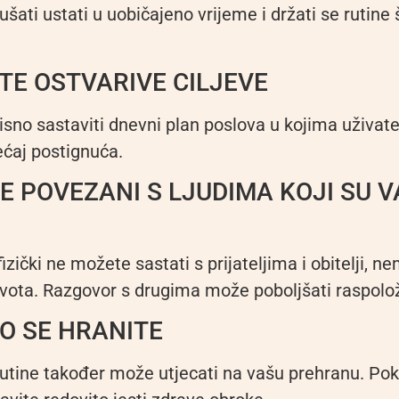
šati ustati u uobičajeno vrijeme i držati se rutine š
TE OSTVARIVE CILJEVE
isno sastaviti dnevni plan poslova u kojima uživate 
ećaj postignuća.
E POVEZANI S LJUDIMA KOJI SU 
fizički ne možete sastati s prijateljima i obitelji, n
života. Razgovor s drugima može poboljšati raspolo
O SE HRANITE
utine također može utjecati na vašu prehranu. Poku