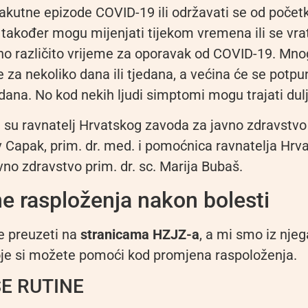
akutne epizode COVID-19 ili održavati se od početk
akođer mogu mijenjati tijekom vremena ili se vrati
no različito vrijeme za oporavak od COVID-19. Mnog
e za nekoliko dana ili tjedana, a većina će se potpu
dana. No kod nekih ljudi simptomi mogu trajati dulj
 su ravnatelj Hrvatskog zavoda za javno zdravstvo i
v Capak, prim. dr. med. i pomoćnica ravnatelja Hrv
no zdravstvo prim. dr. sc. Marija Bubaš.
e rasploženja nakon bolesti
e preuzeti na
stranicama HZJZ-a
, a mi smo iz njega
oje si možete pomoći kod promjena raspoloženja.
SE RUTINE