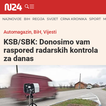
NAJNOVIJE
BIH
REGIJA
SVIJET
CRNA KRONIKA
SPORT
M
Automagazin
,
BiH
,
Vijesti
KSB/SBK: Donosimo vam
raspored radarskih kontrola
za danas