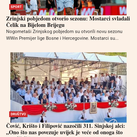
SPORT
Zrinjski pobjedom otvorio sezonu: Mostarci svladali
Čelik na Bijelom Brijegu
Nogometaši Zrinjskog pobjedom su otvorili novu sezonu
WWin Premijer lige Bosne i Hercegovine. Mostarci su...
DRUŠTVO
Čović, Krišto i Filipović nazočili 311. Sinjskoj alci:
„Ono što nas povezuje uvijek je veće od onoga što