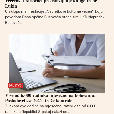
Večeras u Busovači predstavljanje knjige Irene
Lukin
U sklopu manifestacije „Napretkove kulturne večeri“, koju
povodom Dana općine Busovača organizira HKD Napredak
Busovača,...
DRUŠTVO
Više od 6.000 radnika mjesečno na bolovanju:
Poslodavci sve češće traže kontrole
Tijekom ove godine na mjesečnoj razini više od 6.000
radnika u Republici Srpskoj nalazi se...