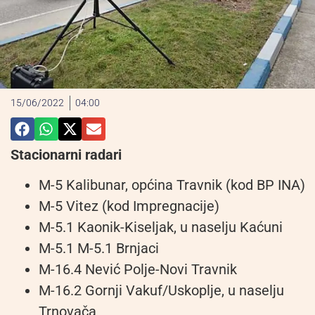
15/06/2022
04:00
Stacionarni radari
M-5 Kalibunar, općina Travnik (kod BP INA)
M-5 Vitez (kod Impregnacije)
M-5.1 Kaonik-Kiseljak, u naselju Kaćuni
M-5.1 M-5.1 Brnjaci
M-16.4 Nević Polje-Novi Travnik
M-16.2 Gornji Vakuf/Uskoplje, u naselju
Trnovača