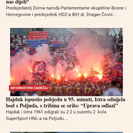
nas dijeli“
Predsjedatelj Doma naroda Parlamentarne skupštine Bosne i
Hercegovine i predsjednik HDZ-a BiH dr. Dragan Čović...
INFORMATIVNI SADRŽAJ
Hajduk ispustio pobjedu u 95. minuti, Istra odnijela
bod s Poljuda, s tribina se orilo: “Uprava odlazi”
Hajduk i Istra 1961 odigrali su 2:2 u susretu 2. kola
SuperSport HNL-a na Poljudu....