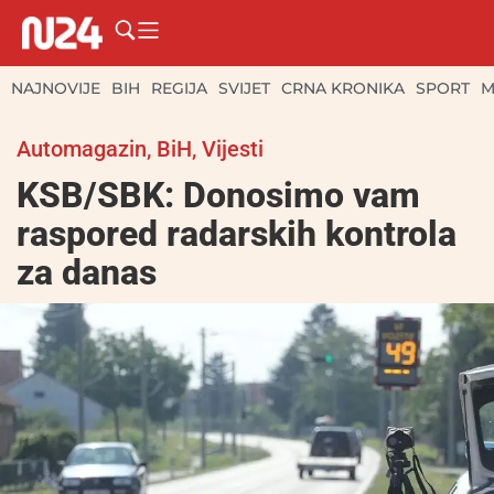
NAJNOVIJE
BIH
REGIJA
SVIJET
CRNA KRONIKA
SPORT
M
Automagazin
,
BiH
,
Vijesti
KSB/SBK: Donosimo vam
raspored radarskih kontrola
za danas