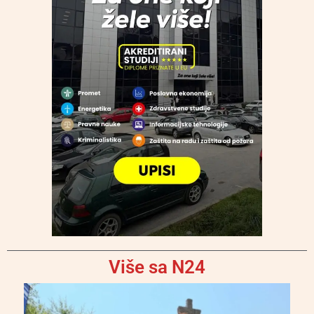
Više sa N24