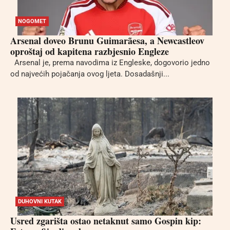
NOGOMET
Arsenal doveo Brunu Guimarãesa, a Newcastleov
oproštaj od kapitena razbjesnio Engleze
Arsenal je, prema navodima iz Engleske, dogovorio jedno
od najvećih pojačanja ovog ljeta. Dosadašnji...
DUHOVNI KUTAK
Usred zgarišta ostao netaknut samo Gospin kip: