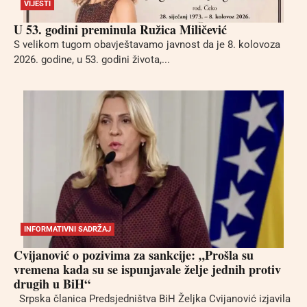
VIJESTI
U 53. godini preminula Ružica Miličević
S velikom tugom obavještavamo javnost da je 8. kolovoza
2026. godine, u 53. godini života,...
INFORMATIVNI SADRŽAJ
Cvijanović o pozivima za sankcije: „Prošla su
vremena kada su se ispunjavale želje jednih protiv
drugih u BiH“
Srpska članica Predsjedništva BiH Željka Cvijanović izjavila