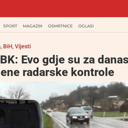
SPORT
MAGAZIN
OSMRTNICE
OGLASI
n
,
BiH
,
Vijesti
BK: Evo gdje su za dana
jene radarske kontrole