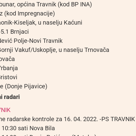
bunar, općina Travnik (kod BP INA)
z (kod Impregnacije)
onik-Kiseljak, u naselju Kaćuni
5.1 Brnjaci
ević Polje-Novi Travnik
ornji Vakuf/Uskoplje, u naselju Trnovača
ovača
Vrbanja
ristovi
e (Donje Pijavice)
i radari
VNIK
ne radarske kontrole za 16. 04. 2022. -PS TRAVNIK
 10:30 sati Nova Bila