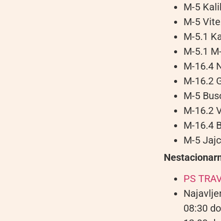
M-5 Kali
M-5 Vite
M-5.1 Ka
M-5.1 M-
M-16.4 N
M-16.2 G
M-5 Bus
M-16.2 
M-16.4 B
M-5 Jajc
Nestacionarn
PS TRA
Najavlje
08:30 do