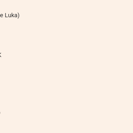
je Luka)
K
O