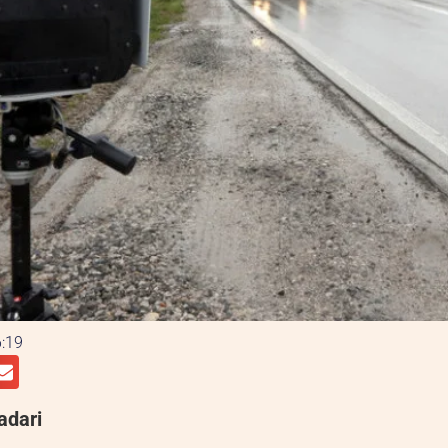
:19
adari