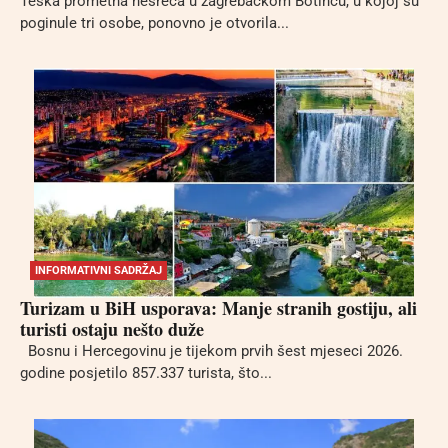
Teška prometna nesreća u zagrebačkom Botincu, u kojoj su
poginule tri osobe, ponovno je otvorila...
INFORMATIVNI SADRŽAJ
Turizam u BiH usporava: Manje stranih gostiju, ali
turisti ostaju nešto duže
Bosnu i Hercegovinu je tijekom prvih šest mjeseci 2026.
godine posjetilo 857.337 turista, što...