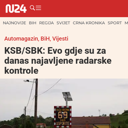
NAJNOVIJE
BIH
REGIJA
SVIJET
CRNA KRONIKA
SPORT
M
Automagazin
,
BiH
,
Vijesti
KSB/SBK: Evo gdje su za
danas najavljene radarske
kontrole