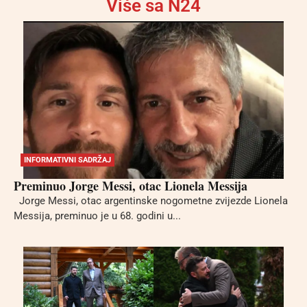
Više sa N24
INFORMATIVNI SADRŽAJ
Preminuo Jorge Messi, otac Lionela Messija
Jorge Messi, otac argentinske nogometne zvijezde Lionela
Messija, preminuo je u 68. godini u...