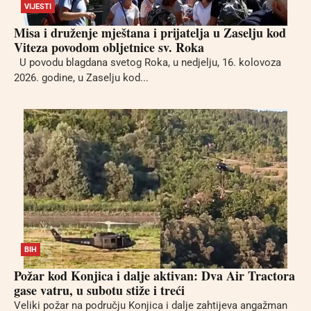
VIJESTI
Misa i druženje mještana i prijatelja u Zaselju kod
Viteza povodom obljetnice sv. Roka
U povodu blagdana svetog Roka, u nedjelju, 16. kolovoza
2026. godine, u Zaselju kod...
BIH
Požar kod Konjica i dalje aktivan: Dva Air Tractora
gase vatru, u subotu stiže i treći
Veliki požar na području Konjica i dalje zahtijeva angažman