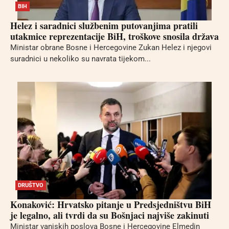
BIH
Helez i saradnici službenim putovanjima pratili
utakmice reprezentacije BiH, troškove snosila država
Ministar obrane Bosne i Hercegovine Zukan Helez i njegovi
suradnici u nekoliko su navrata tijekom...
DRUŠTVO
Konaković: Hrvatsko pitanje u Predsjedništvu BiH
je legalno, ali tvrdi da su Bošnjaci najviše zakinuti
Ministar vanjskih poslova Bosne i Hercegovine Elmedin