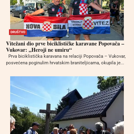
DRUŠTVO
Vitežani dio prve biciklističke karavane Popovača –
Vukovar: „Heroji ne umiru“
Prva biciklistička karavana na relaciji Popovača – Vukovar,
posvećena poginulim hrvatskim braniteljicama, okupila je...