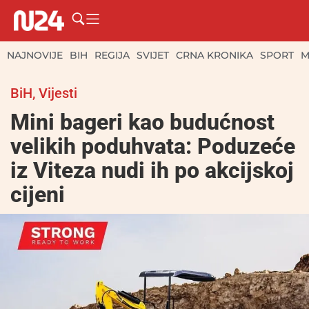
NAJNOVIJE
BIH
REGIJA
SVIJET
CRNA KRONIKA
SPORT
M
BiH
,
Vijesti
Mini bageri kao budućnost
velikih poduhvata: Poduzeće
iz Viteza nudi ih po akcijskoj
cijeni