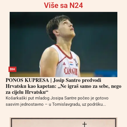
Više sa N24
BIH
PONOS KUPRESA | Josip Santro predvodi
Hrvatsku kao kapetan: „Ne igraš samo za sebe, nego
za cijelu Hrvatsku“
Košarkaški put mladog Josipa Santre počeo je gotovo
sasvim jednostavno – u Tomislavgradu, uz podršku...