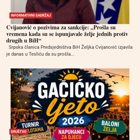
INFORMATIVNI SADRŽAJ
Cvijanović o pozivima za sankcije: „Prošla su
vremena kada su se ispunjavale želje jednih protiv
drugih u BiH“
Srpska članica Predsjedništva BiH Željka Cvijanović izjavila
je danas u Tesliću da su prošla...
DRUŠTVO