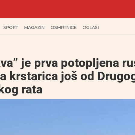
SPORT
MAGAZIN
OSMRTNICE
OGLASI
a” je prva potopljena r
a krstarica još od Drugo
kog rata