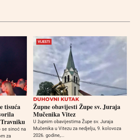
VIJESTI
DUHOVNI KUTAK
e tisuća
Župne obavijesti Župe sv. Juraja
vorila
Mučenika Vitez
 Travniku
U župnim obavijestima Župe sv. Juraja
Mučenika u Vitezu za nedjelju, 9. kolovoza
o se sinoć na
2026. godine,...
tom za