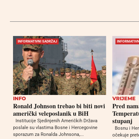
INFORMATIVNI SADRŽAJ
INFORMATIVN
INFO
VRIJEME
Ronald Johnson trebao bi biti novi
Pred nama
američki veleposlanik u BiH
Temperatu
stupanj
Institucije Sjedinjenih Američkih Država
poslale su vlastima Bosne i Hercegovine
Bosnu i Her
sporazum za Ronalda Johnsona,...
očekuje pret