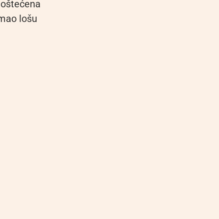
 oštećena
imao lošu