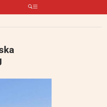
uska
g