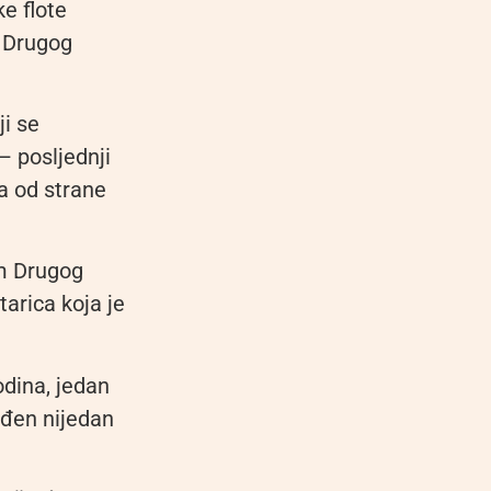
e flote
d Drugog
i se
– posljednji
ma od strane
om Drugog
tarica koja je
odina, jedan
ađen nijedan