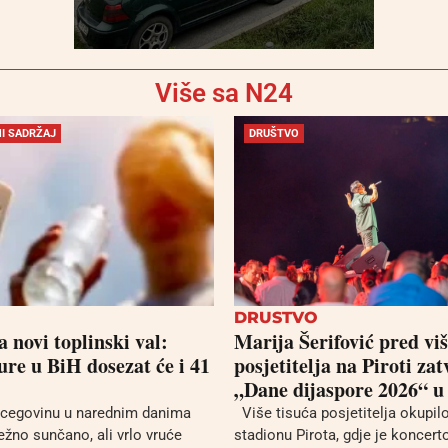
Više sa N24
I SADRŽAJ
DRUŠTVO
DRUSTVO
 novi toplinski val:
Marija Šerifović pred viš
re u BiH dosezat će i 41
posjetitelja na Piroti zat
„Dane dijaspore 2026“ u
cegovinu u narednim danima
Više tisuća posjetitelja okupil
ežno sunčano, ali vrlo vruće
stadionu Pirota, gdje je koncer