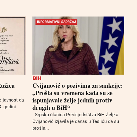
INFORMATIVNI SADRŽAJ
BIH
Ružica
Cvijanović o pozivima za sankcije:
„Prošla su vremena kada su se
ispunjavale želje jednih protiv
 javnost da
drugih u BiH“
3. godini
Srpska članica Predsjedništva BiH Željka
Cvijanović izjavila je danas u Tesliću da su
prošla...