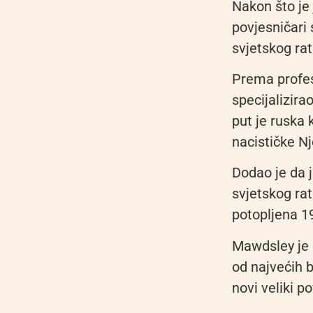
Nakon što je
povjesničari 
svjetskog rat
Prema profe
specijalizira
put je ruska 
nacističke N
Dodao je da j
svjetskog rat
potopljena 1
Mawdsley je d
od najvećih b
novi veliki p