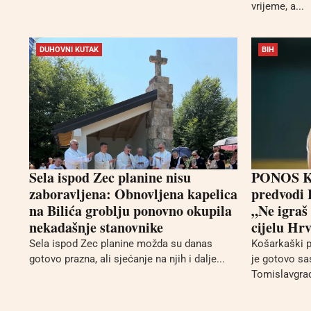
vrijeme, a...
DUHOVNI KUTAK
BIH
Sela ispod Zec planine nisu
PONOS KU
zaboravljena: Obnovljena kapelica
predvodi 
na Bilića groblju ponovno okupila
„Ne igraš
nekadašnje stanovnike
cijelu Hr
Sela ispod Zec planine možda su danas
Košarkaški 
gotovo prazna, ali sjećanje na njih i dalje...
je gotovo sa
Tomislavgrad