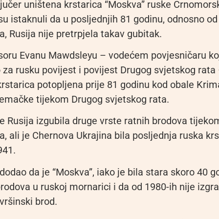
 jučer uništena krstarica “Moskva” ruske Crnomorsk
su istaknuli da u posljednjih 81 godinu, odnosno o
a, Rusija nije pretrpjela takav gubitak.
soru Evanu Mawdsleyu – vodećem povjesničaru koj
o za rusku povijest i povijest Drugog svjetskog rata 
krstarica potopljena prije 81 godinu kod obale Kri
jemačke tijekom Drugog svjetskog rata.
e Rusija izgubila druge vrste ratnih brodova tijek
a, ali je Chernova Ukrajina bila posljednja ruska krs
941.
odao da je “Moskva”, iako je bila stara skoro 40 g
rodova u ruskoj mornarici i da od 1980-ih nije izgr
ovršinski brod.