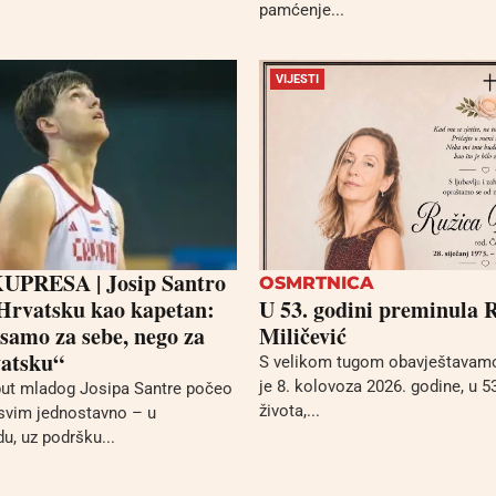
pamćenje...
VIJESTI
PRESA | Josip Santro
OSMRTNICA
Hrvatsku kao kapetan:
U 53. godini preminula 
 samo za sebe, nego za
Miličević
vatsku“
S velikom tugom obavještavamo
je 8. kolovoza 2026. godine, u 5
put mladog Josipa Santre počeo
života,...
svim jednostavno – u
u, uz podršku...