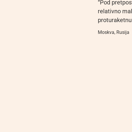
“Pod pretpos
relativno ma
proturaketnu 
Moskva
,
Rusija