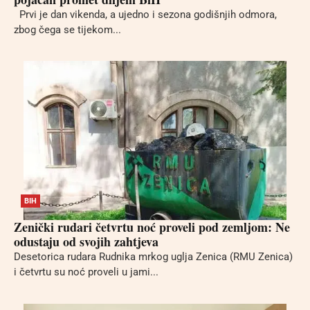
Prvi je dan vikenda, a ujedno i sezona godišnjih odmora,
zbog čega se tijekom...
BIH
Zenički rudari četvrtu noć proveli pod zemljom: Ne
odustaju od svojih zahtjeva
Desetorica rudara Rudnika mrkog uglja Zenica (RMU Zenica)
i četvrtu su noć proveli u jami...