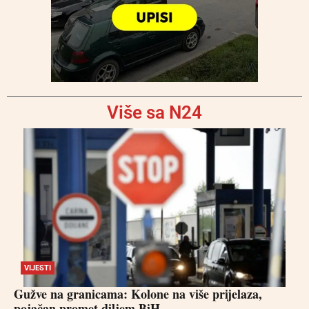
Više sa N24
VIJESTI
Gužve na granicama: Kolone na više prijelaza,
pojačan promet diljem BiH