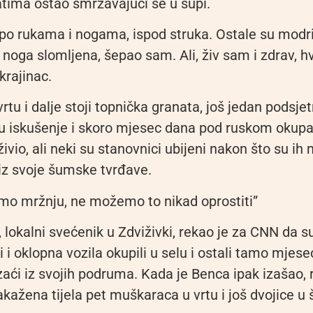
atima ostao smrzavajući se u šupi.
 po rukama i nogama, ispod struka. Ostale su modri
noga slomljena, šepao sam. Ali, živ sam i zdrav, h
krajinac.
tu i dalje stoji topnička granata, još jedan podsjet
u iskušenje i skoro mjesec dana pod ruskom okupa
ivio, ali neki su stanovnici ubijeni nakon što su ih m
i iz svoje šumske tvrđave.
o mržnju, ne možemo to nikad oprostiti”
, lokalni svećenik u Zdviživki, rekao je za CNN da s
i i oklopna vozila okupili u selu i ostali tamo mjese
izaći iz svojih podruma. Kada je Benca ipak izašao, 
kažena tijela pet muškaraca u vrtu i još dvojice u 