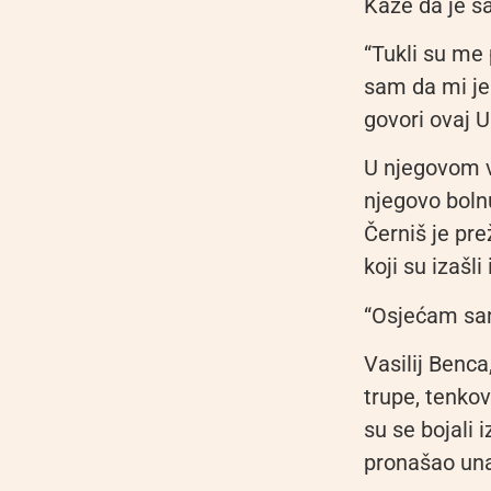
Kaže da je s
“Tukli su me
sam da mi je 
govori ovaj U
U njegovom vr
njegovo boln
Černiš je prež
koji su izašl
“Osjećam sam
Vasilij Benca
trupe, tenkov
su se bojali 
pronašao una