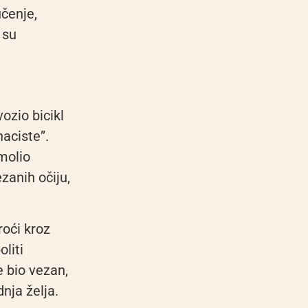
učenje,
 su
vozio bicikl
naciste”.
molio
zanih očiju,
roći kroz
oliti
e bio vezan,
dnja želja.