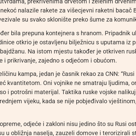
vrdama, prekrivenima drvetom i zelenim drvenim
 nekoć nalazile rakete za višecjevni raketni bacač
vezivale su svako sklonište preko šume za komunik
đer bila prepuna kontejnera s hranom. Pripadnik u
dinice otkrio je ostavljenu bilježnicu s uputama iz
bajdžanu. Na istom mjestu također je otkriven rusk
e i prikrivanje, zajedno s odjećom i obućom.
eličinu kampa, jedan je časnik rekao za CNN: “Rusi
eć kvantitetom. Oni vojnike ne smatraju ljudima, on
 i potrošni materijal. Taktika ruske vojske naliku
rednjem vijeku, kada se nije pobjeđivalo vještinom
opreme, odjeće i zakloni nisu jedino što su Rusi ost
 su u obližnja naselja, zauzeli domove i terorizirali 