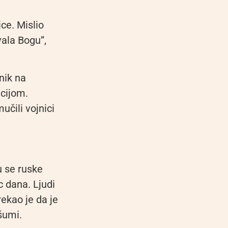
ce. Mislio
vala Bogu”,
nik na
cijom.
učili vojnici
u se ruske
c dana. Ljudi
rekao je da je
šumi.