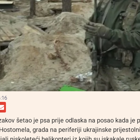
:16
zakov šetao je psa prije odlaska na posao kada je 
Hostomela, grada na periferiji ukrajinske prijestoln
li niskoleteći helikopteri iz kojih su iskakale ruske