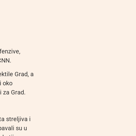
fenzive,
 CNN.
ektile Grad, a
i oko
i za Grad.
 streljiva i
pavali su u