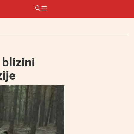
blizini
ije