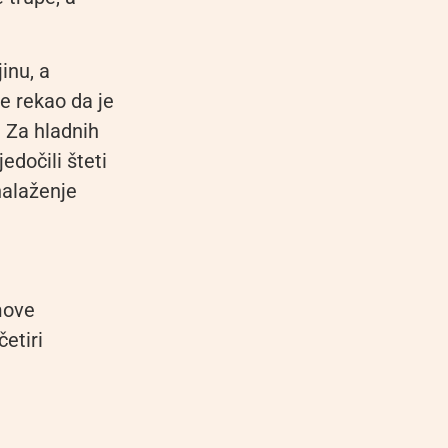
inu, a
e rekao da je
 Za hladnih
edočili šteti
nalaženje
omove
četiri