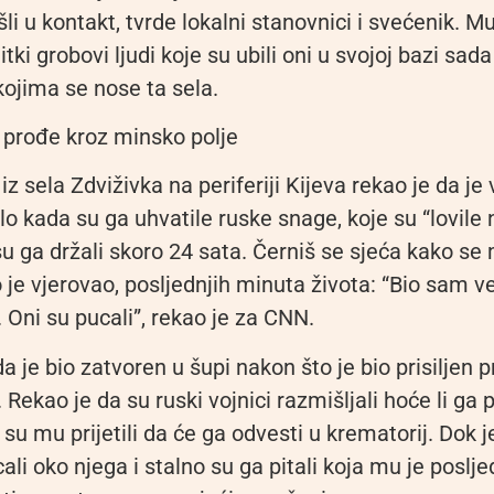
li u kontakt, tvrde lokalni stanovnici i svećenik. M
itki grobovi ljudi koje su ubili oni u svojoj bazi sada
kojima se nose ta sela.
da prođe kroz minsko polje
 iz sela Zdviživka na periferiji Kijeva rekao je da je 
lo kada su ga uhvatile ruske snage, koje su “lovile 
u ga držali skoro 24 sata. Černiš se sjeća kako se 
 je vjerovao, posljednjih minuta života: “Bio sam ve
 Oni su pucali”, rekao je za CNN.
a je bio zatvoren u šupi nakon što je bio prisiljen p
 Rekao je da su ruski vojnici razmišljali hoće li ga p
su mu prijetili da će ga odvesti u krematorij. Dok j
cali oko njega i stalno su ga pitali koja mu je poslje