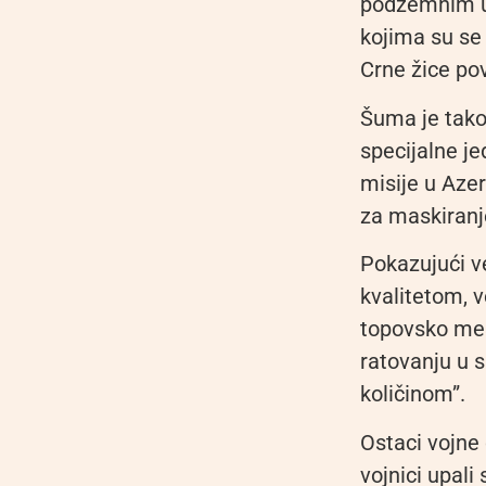
podzemnim ut
kojima su se
Crne žice po
Šuma je tako
specijalne je
misije u Azer
za maskiranj
Pokazujući v
kvalitetom, v
topovsko meso
ratovanju u s
količinom”.
Ostaci vojne 
vojnici upali