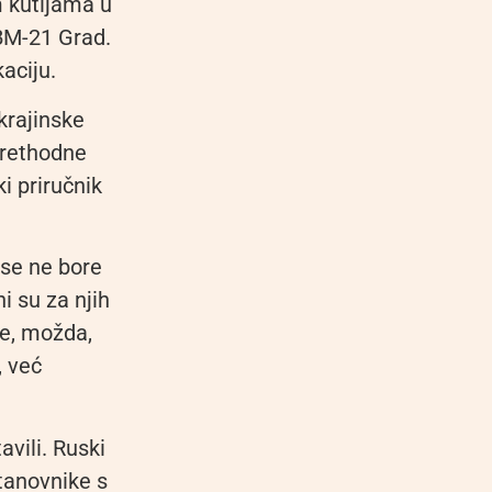
 kutijama u
 BM-21 Grad.
aciju.
krajinske
 prethodne
i priručnik
 se ne bore
i su za njih
je, možda,
, već
avili. Ruski
stanovnike s