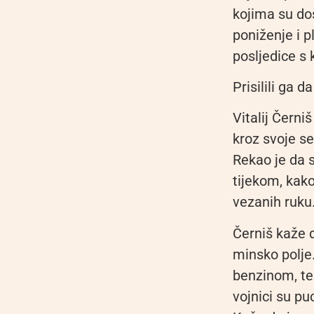
kojima su doš
poniženje i pl
posljedice s 
Prisilili ga 
Vitalij Černiš
kroz svoje se
Rekao je da s
tijekom, kako
vezanih ruku.
Černiš kaže d
minsko polje.
benzinom, te 
vojnici su pu