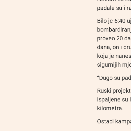
padale su i r
Bilo je 6:40 
bombardiranj
proveo 20 da
dana, on i dr
koja je nane
sigurnijih mj
“Dugo su pad
Ruski projekt
ispaljene su 
kilometra.
Ostaci kamp