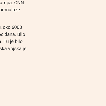
 kampa. CNN-
 pronalaze
u, oko 6000
c dana. Bilo
. Tu je bilo
ska vojska je