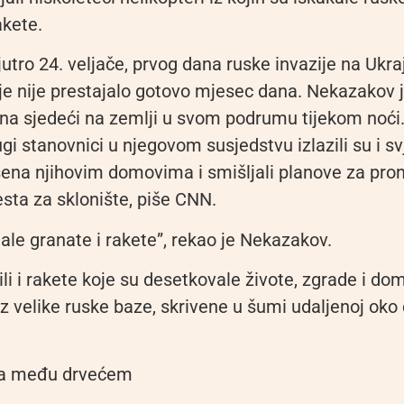
akete.
ujutro 24. veljače, prvog dana ruske invazije na Ukraj
e nije prestajalo gotovo mjesec dana. Nekazakov j
na sjedeći na zemlji u svom podrumu tijekom noći.
ugi stanovnici u njegovom susjedstvu izlazili su i svj
sena njihovim domovima i smišljali planove za pro
esta za sklonište, piše CNN.
ale granate i rakete”, rekao je Nekazakov.
ili i rakete koje su desetkovale živote, zgrade i d
iz velike ruske baze, skrivene u šumi udaljenoj oko 
a među drvećem