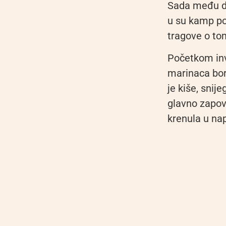
Sada među d
u su kamp po
tragove o tom
Početkom inv
marinaca bor
je kiše, snij
glavno zapovj
krenula u nap