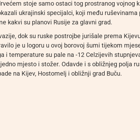
rvećem stoje samo ostaci tog prostranog vojnog
kazali ukrajinski specijalci, koji među ruševinama
e kakvi su planovi Rusije za glavni grad.
azije, dok su ruske postrojbe jurišale prema Kijev
avilo je u logoru u ovoj borovoj šumi tijekom mjese
ega i temperature su pale na -12 Celzijevih stupnjeva
edno mjesto i stožer. Odavde i s obližnjeg polja ru
ade na Kijev, Hostomelj i obližnji grad Buču.