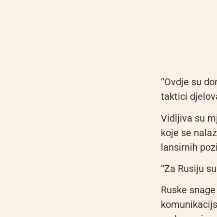
“Ovdje su do
taktici djelo
Vidljiva su mj
koje se nala
lansirnih poz
“Za Rusiju su
Ruske snage i
komunikacijsk