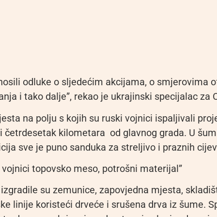
nosili odluke o sljedećim akcijama, o smjerovima o
vanja i tako dalje”, rekao je ukrajinski specijalac za
esta na polju s kojih su ruski vojnici ispaljivali proj
zi četrdesetak kilometara od glavnog grada. U šum
icija sve je puno sanduka za streljivo i praznih cijev
 vojnici topovsko meso, potrošni materijal”
zgradile su zemunice, zapovjedna mjesta, skladišta
e linije koristeći drveće i srušena drva iz šume. S