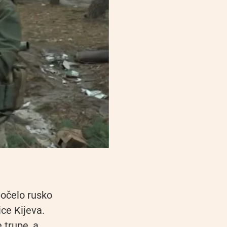
počelo rusko
ice Kijeva.
 trupe, a