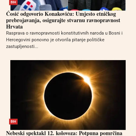
BIH
Ćosić odgovorio Konakoviću: Umjesto etničkog
prebrojavanja, osigurajte stvarnu ravnopravnost
Hrvata
Rasprava o ravnopravnosti konstitutivnih naroda u Bosni i
Hercegovini ponovno je otvorila pitanje političke
zastupljenosti...
BIH
Nebeski spektakl 12. kolovoza: Potpuna pomrčina