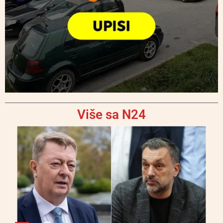
Više sa N24