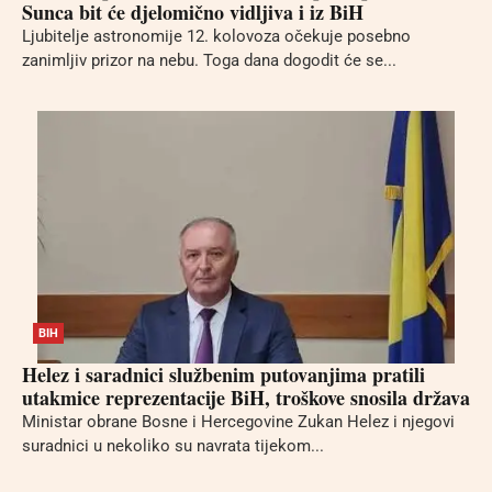
Sunca bit će djelomično vidljiva i iz BiH
Ljubitelje astronomije 12. kolovoza očekuje posebno
zanimljiv prizor na nebu. Toga dana dogodit će se...
BIH
Helez i saradnici službenim putovanjima pratili
utakmice reprezentacije BiH, troškove snosila država
Ministar obrane Bosne i Hercegovine Zukan Helez i njegovi
suradnici u nekoliko su navrata tijekom...