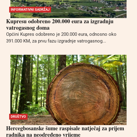
INFORMATIVNI SADRŽAJ
Kupresu odobreno 200.000 eura za izgradnju
vatrogasnog doma
Općini Kupres odobreno je 200.000 eura, odnosno oko
391.000 KM, za prvu fazu izgradnje vatrogasnog...
DRUŠTVO
Hercegbosanske šume raspisale natječaj za prijem
radnika na neodređeno vrijeme