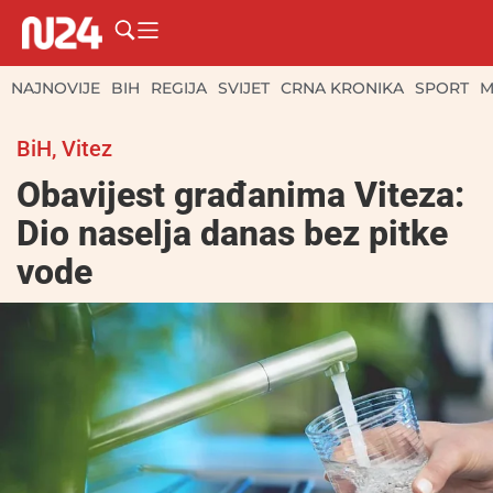
NAJNOVIJE
BIH
REGIJA
SVIJET
CRNA KRONIKA
SPORT
M
BiH
,
Vitez
Obavijest građanima Viteza:
Dio naselja danas bez pitke
vode