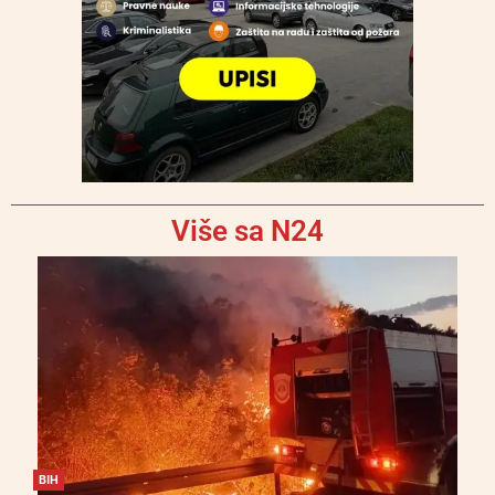
Više sa N24
BIH